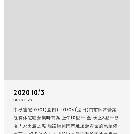
2020 10/3
OCT 03, 20
中秋連假10/01(週四)~10/04(週日)門市照常營業.
沒有休假喔營業時間為 上午10點半 至 晚上8點半趁
著大家出遊之際.順路繞到門市逛逛超齊全的萬聖佈
置商品.超多款的大人小孩道具服與裝扮免除走來走