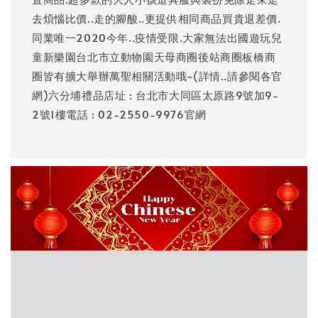
去煩惱比價..走的腳酸..更提供相同商品買貴退差價.
同業唯一2020今年..疫情受限.大家無法出國遊玩兒
童新樂園台北市立動物園天母商圈後站商圈板橋商
圈皆有擴大舉辦萬聖相關活動哦~(詳情..請參閱各官
網)六分埔禮品店址 : 台北市大同區太原路9號加9-
2號1樓電話 : 02-2550-9976官網