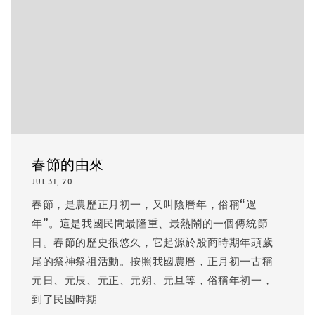
春節的由來
JUL 31, 20
春節，是農歷正月初一，又叫陰曆年，俗稱“過
年”。這是我國民間最隆重、最熱鬧的一個傳統節
日。春節的歷史很悠久，它起源於殷商時期年頭歲
尾的祭神祭祖活動。按照我國農曆，正月初一古稱
元日、元辰、元正、元朔、元旦等，俗稱年初一，
到了民國時期