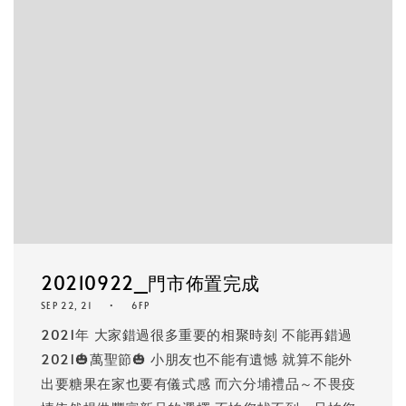
20210922_門市佈置完成
SEP 22, 21
6FP
2021年 大家錯過很多重要的相聚時刻 不能再錯過
2021🎃萬聖節🎃 小朋友也不能有遺憾 就算不能外
出要糖果在家也要有儀式感 而六分埔禮品～不畏疫