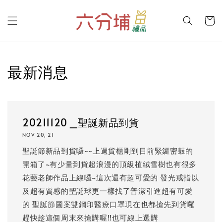
最新消息
20211120 _聖誕新品到貨
NOV 20, 21
聖誕節新品到貨囉~~上週貨櫃剛到目前緊鑼密鼓的
開箱了~有少量到貨超浪漫的頂級植絨雪樹也有很多
花藝老師作品上線囉~這次還有超可愛的 發光戒指以
及超有質感的聖誕球更一樣找了普潔引進超有可愛
的 聖誕節圖案雙鋼印醫療口罩現在也都搶先到貨囉
趕快趁這個周末來搶購喔!!也可線上選購