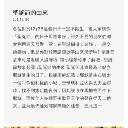
聖誕節的由來
JUL 31, 20
各位對於12/25這個日子一定不陌生！被大家稱作
「聖誕節」的日子即將來臨，許久不見的朋友們總
會利用這天齊聚一堂，在聖誕樹掛上裝飾，一起交
換禮物，但是你對於聖誕節故事由來清楚嗎? 聖誕節
故事可是溫暖又溫馨唷! 讓小編帶你來了解吧~ 聖誕
節故事起源1:聖誕節的由來 聖誕節其實是為了紀念
耶穌誕生的日子。根據聖經記載，耶穌誕生在猶太
一個叫作伯利恆的小城，聖母瑪利亞因與丈夫返鄉
時，找不到旅店能夜宿，因此被迫在馬槽裡面生下
耶穌。而牧羊人在曠野中聽見天使的聲音從天上傳
來，並向他們通知耶穌降臨的佳音，因此這一