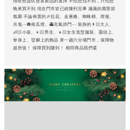
情依然提供豐富新品的選擇 不怕您找不到，只怕您
晚來買不到 現在門市皆已經陳列完畢 滿滿的萬聖節
氛圍 不論佈置的🎉拉花、金蔥條、蜘蛛棉、燈籠、
吊鬼⋯🎃南瓜燈、👻充氣拱門⋯ 裝扮的👨🏻大人、
👶🏻小孩、👦🏻男生、👧🏻女生造型服裝、👺頭上、
💀身上、👹腳上的飾品 來一趟六分埔門市，保障物
超所值！ 保障買到賺到！ 相同商品我們還