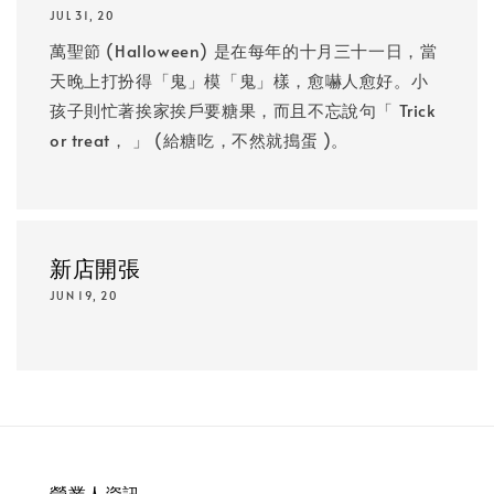
JUL 31, 20
萬聖節 (Halloween) 是在每年的十月三十一日，當
天晚上打扮得「鬼」模「鬼」樣，愈嚇人愈好。小
孩子則忙著挨家挨戶要糖果，而且不忘說句「 Trick
or treat， 」 (給糖吃，不然就搗蛋 )。
新店開張
JUN 19, 20
營業人資訊