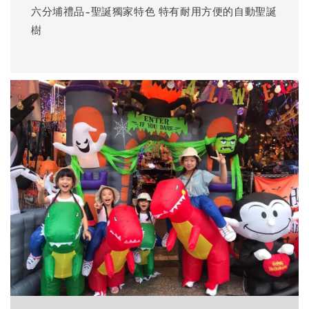
六分埔禮品-聖誕獨家特色 特有耐用方便的自動聖誕
樹