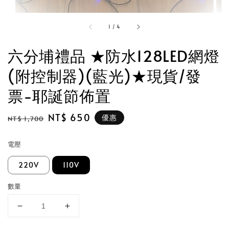
1
/
4
六分埔禮品 ★防水128LED網燈
(附控制器)(藍光)★現貨/發
票-耶誕節佈置
Regular
Sale
NT$ 650
優惠
NT$ 1,700
price
price
電壓
220V
110V
數量