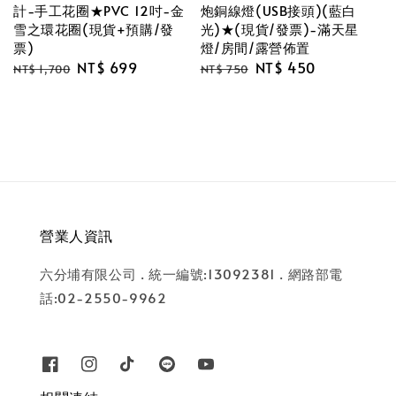
計-手工花圈★PVC 12吋-金
炮銅線燈(USB接頭)(藍白
雪之環花圈(現貨+預購/發
光)★(現貨/發票)-滿天星
票)
燈/房間/露營佈置
Regular
Sale
NT$ 699
Regular
Sale
NT$ 450
NT$ 1,700
NT$ 750
price
price
price
price
營業人資訊
六分埔有限公司 . 統一編號:13092381 . 網路部電
話:02-2550-9962