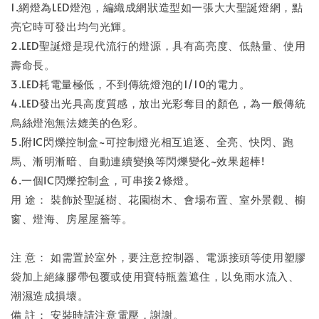
1.網燈為LED燈泡，編織成網狀造型如一張大大聖誕燈網，點
亮它時可發出均勻光輝。
2.LED聖誕燈是現代流行的燈源，具有高亮度、低熱量、使用
壽命長。
3.LED耗電量極低，不到傳統燈泡的1/10的電力。
4.LED發出光具高度質感，放出光彩奪目的顏色，為一般傳統
烏絲燈泡無法媲美的色彩。
5.附IC閃爍控制盒~可控制燈光相互追逐、全亮、快閃、跑
馬、漸明漸暗、自動連續變換等閃爍變化~效果超棒!
6.一個IC閃爍控制盒，可串接2條燈。
用 途： 裝飾於聖誕樹、花園樹木、會場布置、室外景觀、櫥
窗、燈海、房屋屋簷等。
注 意： 如需置於室外，要注意控制器、電源接頭等使用塑膠
袋加上絕緣膠帶包覆或使用寶特瓶蓋遮住，以免雨水流入、
潮濕造成損壞。
備 註： 安裝時請注意電壓，謝謝。