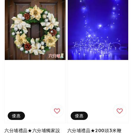
優惠
優惠
六分埔禮品★六分埔獨家設
六分埔禮品★200頭3米鞭