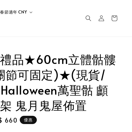
春節過年 CNY
禮品★60cm立體骷髏
關節可固定)★(現貨/
Halloween萬聖骷 顱
架 鬼月鬼屋佈置
le
$ 660
優惠
ce