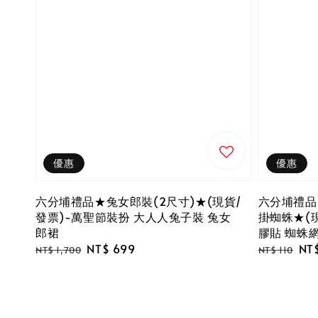
優惠
優惠
六分埔禮品★兔女郎裝(2尺寸)★(現貨/
六分埔禮品
發票)-萬聖節裝扮 大人人兔子裝 兔女
掛蜘蛛★(
郎裙
膠貼 蜘蛛網
Regular
Sale
NT$ 699
Regular
Sal
NT
NT$ 1,700
NT$ 110
price
price
price
pri