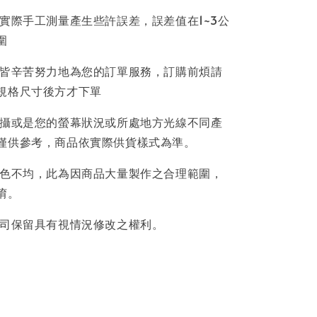
因實際手工測量產生些許誤差，誤差值在1~3公
圍
員皆辛苦努力地為您的訂單服務，訂購前煩請
規格尺寸後方才下單
拍攝或是您的螢幕狀況或所處地方光線不同產
僅供參考，商品依實際供貨樣式為準。
著色不均，此為因商品大量製作之合理範圍，
唷。
公司保留具有視情況修改之權利。