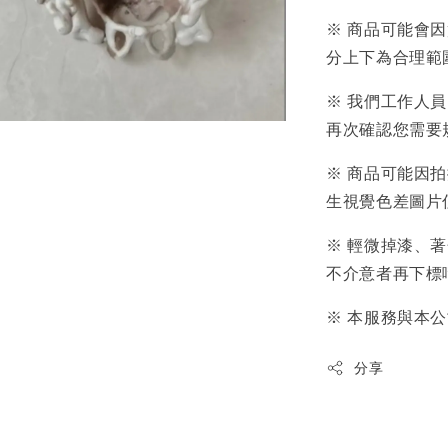
※ 商品可能會
分上下為合理範
※ 我們工作人
再次確認您需要
※ 商品可能因
生視覺色差圖片
※ 輕微掉漆、
不介意者再下標
※ 本服務與本
分享