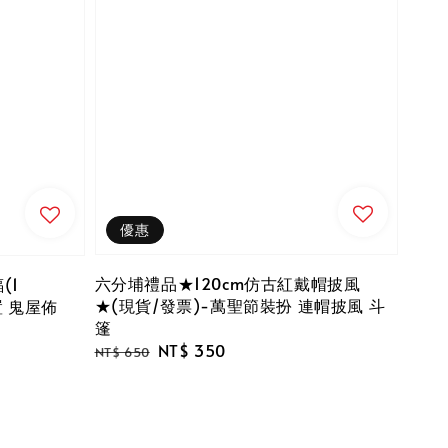
優惠
六分埔禮品★120cm仿古紅戴帽披風
(1
★(現貨/發票)-萬聖節裝扮 連帽披風 斗
置 鬼屋佈
篷
Regular
Sale
NT$ 350
NT$ 650
price
price