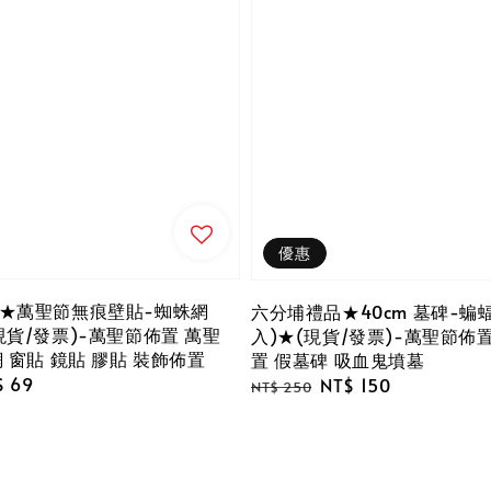
優惠
★萬聖節無痕壁貼-蜘蛛網
六分埔禮品★40cm 墓碑-蝙蝠
現貨/發票)-萬聖節佈置 萬聖
入)★(現貨/發票)-萬聖節佈
 窗貼 鏡貼 膠貼 裝飾佈置
置 假墓碑 吸血鬼墳墓
e
$ 69
Regular
Sale
NT$ 150
NT$ 250
ce
price
price