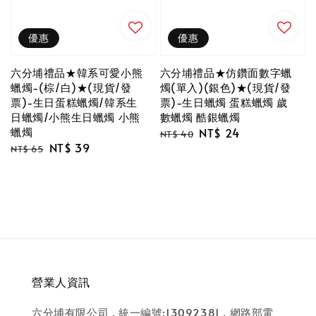
優惠
優惠
六分埔禮品★韓系可愛小熊
六分埔禮品★仿鑽面數字蠟
蠟燭-(棕/白)★(現貨/發
燭(單入)(銀色)★(現貨/發
票)-生日蛋糕蠟燭/韓系生
票)-生日蠟燭 蛋糕蠟燭 歲
日蠟燭/小熊生日蠟燭 小熊
數蠟燭 酷銀蠟燭
蠟燭
Regular
Sale
NT$ 24
NT$ 40
Regular
Sale
NT$ 39
price
price
NT$ 65
price
price
營業人資訊
六分埔有限公司 . 統一編號:13092381 . 網路部電