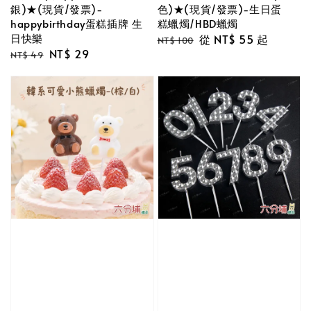
銀)★(現貨/發票)-
色)★(現貨/發票)-生日蛋
happybirthday蛋糕插牌 生
糕蠟燭/HBD蠟燭
日快樂
Regular
Sale
從
NT$ 55
起
NT$ 100
Regular
Sale
NT$ 29
price
price
NT$ 49
price
price