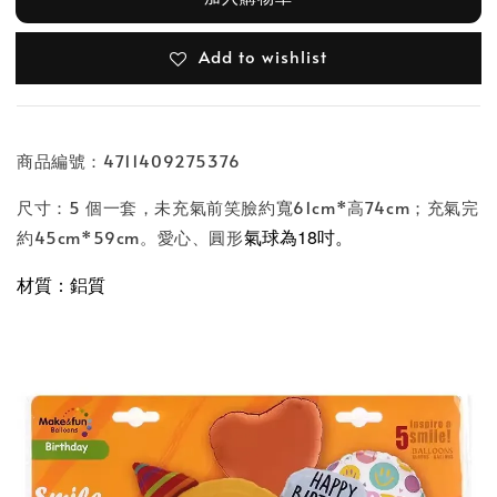
Add to wishlist
商品編號：4711409275376
尺寸：5 個一套，未充氣前笑臉約寬61cm*高74cm；充氣完
氣球為18吋。
約45cm*59cm。愛心、圓形
材質：鋁質