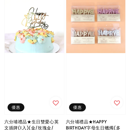
優惠
優惠
六分埔禮品★生日雙愛心英
六分埔禮品★HAPPY
文插牌(1入)(金/玫瑰金/
BIRTHDAY字母生日蠟燭(多