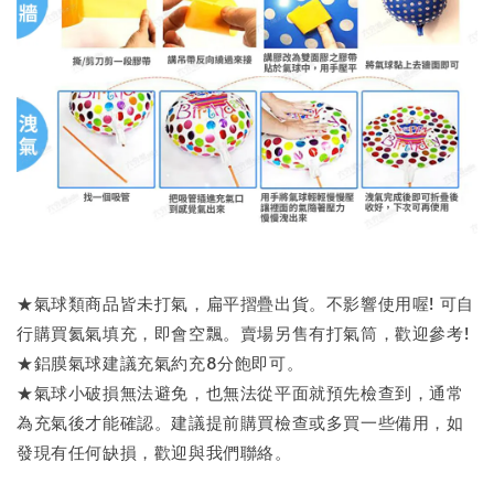
★氣球類商品皆未打氣，扁平摺疊出貨。不影響使用喔! 可自
行購買氦氣填充，即會空飄。賣場另售有打氣筒，歡迎參考!
★鋁膜氣球建議充氣約充8分飽即可。
★氣球小破損無法避免，也無法從平面就預先檢查到，通常
為充氣後才能確認。建議提前購買檢查或多買一些備用，如
發現有任何缺損，歡迎與我們聯絡。