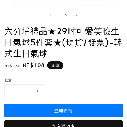
1
/
3
六分埔禮品★29吋可愛笑臉生
日氣球5件套★(現貨/發票)-韓
式生日氣球
Regular
Sale
NT$ 108
優惠
NT$ 180
price
price
數量
立即購買
加入購物車