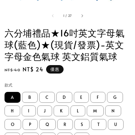
1
/
27
六分埔禮品★16吋英文字母氣
球(藍色)★(現貨/發票)-英文
字母金色氣球 英文鋁質氣球
Regular
Sale
NT$ 24
優惠
NT$ 40
price
price
款式
A
B
C
D
E
F
G
H
I
J
K
L
M
N
O
P
Q
R
S
T
U