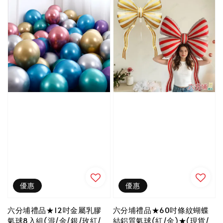
優惠
優惠
六分埔禮品★12吋金屬乳膠
六分埔禮品★60吋條紋蝴蝶
氣球8入組(混/金/銀/玫紅/
結鋁質氣球(紅/金)★(現貨/