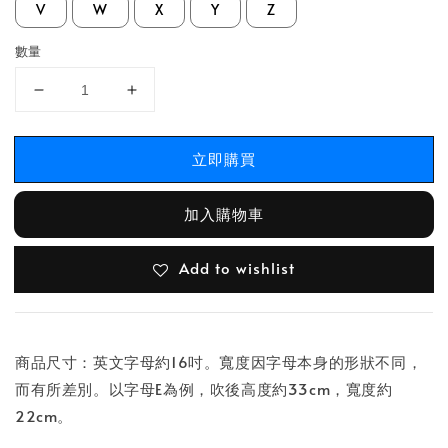
V
W
X
Y
Z
數量
立即購買
加入購物車
Add to wishlist
商品尺寸：英文字母約16吋。寬度因字母本身的形狀不同，
而有所差別。以字母E為例，吹後高度約33cm，寬度約
22cm。