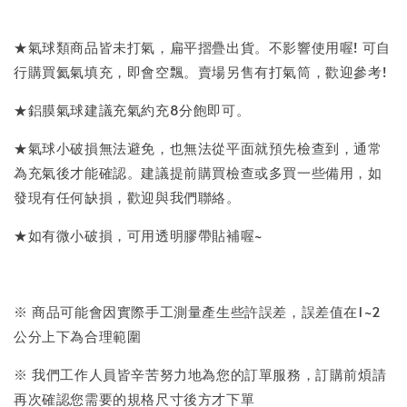
★氣球類商品皆未打氣，扁平摺疊出貨。不影響使用喔! 可自
行購買氦氣填充，即會空飄。賣場另售有打氣筒，歡迎參考!
★鋁膜氣球建議充氣約充8分飽即可。
★氣球小破損無法避免，也無法從平面就預先檢查到，通常
為充氣後才能確認。建議提前購買檢查或多買一些備用，如
發現有任何缺損，歡迎與我們聯絡。
★如有微小破損，可用透明膠帶貼補喔~
※ 商品可能會因實際手工測量產生些許誤差，誤差值在1~2
公分上下為合理範圍
※ 我們工作人員皆辛苦努力地為您的訂單服務，訂購前煩請
再次確認您需要的規格尺寸後方才下單