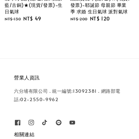
藍/古銅)★(現貨/發票)-生
發票)-耶誕節 母親節 畢業
日氣球
季 求婚 生日氣球 派對氣球
Regular
Sale
NT$ 49
Regular
Sale
NT$ 120
NT$ 130
NT$ 200
price
price
price
price
營業人資訊
六分埔有限公司 . 統一編號:13092381 . 網路部電
話:02-2550-9962
相關連結