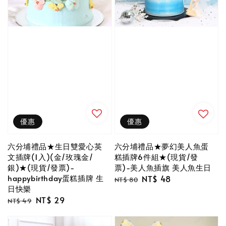
優惠
優惠
六分埔禮品★生日雙愛心英
六分埔禮品★夢幻美人魚蛋
文插牌(1入)(金/玫瑰金/
糕插牌6件組★(現貨/發
銀)★(現貨/發票)-
票)-美人魚插旗 美人魚生日
happybirthday蛋糕插牌 生
Regular
Sale
NT$ 48
NT$ 80
日快樂
price
price
Regular
Sale
NT$ 29
NT$ 49
price
price