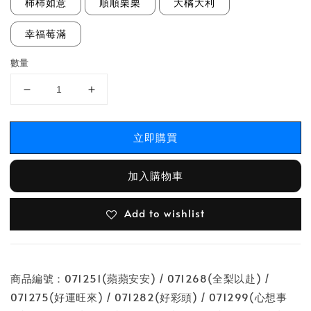
柿柿如意
順順栗栗
大橘大利
幸福莓滿
數量
立即購買
加入購物車
Add to wishlist
商品編號：071251(蘋蘋安安) / 071268(全梨以赴) /
071275(好運旺來) / 071282(好彩頭) / 071299(心想事