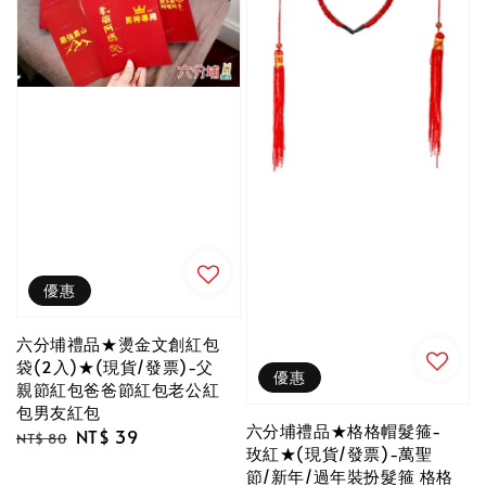
優惠
六分埔禮品★燙金文創紅包
袋(2入)★(現貨/發票)-父
優惠
親節紅包爸爸節紅包老公紅
包男友紅包
六分埔禮品★格格帽髮箍-
Regular
Sale
NT$ 39
NT$ 80
玫紅★(現貨/發票)-萬聖
price
price
節/新年/過年裝扮髮箍 格格