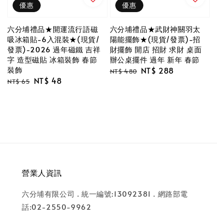
優惠
優惠
六分埔禮品★開運流行語磁
六分埔禮品★武財神關羽太
吸冰箱貼-6入混裝★(現貨/
陽能擺飾★(現貨/發票)-招
發票)-2026 過年磁鐵 吉祥
財擺飾 開店 招財 求財 桌面
字 造型磁貼 冰箱裝飾 春節
辦公桌擺件 過年 新年 春節
裝飾
Regular
Sale
NT$ 288
NT$ 480
Regular
Sale
NT$ 48
price
price
NT$ 65
price
price
營業人資訊
六分埔有限公司 . 統一編號:13092381 . 網路部電
話:02-2550-9962