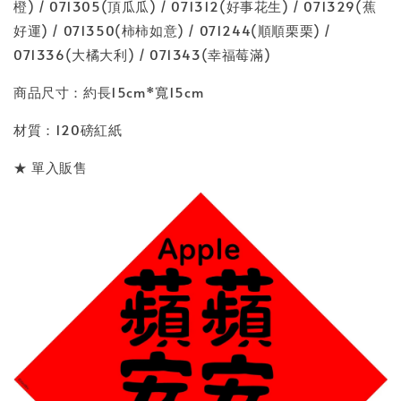
橙) / 071305(頂瓜瓜) / 071312(好事花生) / 071329(蕉
好運) / 071350(柿柿如意) / 071244(順順栗栗) /
071336(大橘大利) / 071343(幸福莓滿)
商品尺寸：約長15cm*寬15cm
材質：120磅紅紙
★ 單入販售