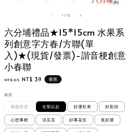
1
/
13
六分埔禮品★15*15cm 水果系
列創意字方春/方聯(單
入)★(現貨/發票)-諧音梗創意
小春聯
Regular
Sale
NT$ 39
優惠
NT$ 65
price
price
款式
蘋蘋安安
全梨以赴
好運旺來
好彩頭
心想事橙
頂瓜瓜
好事花生
蕉好運