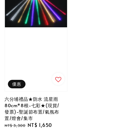
優惠
六分埔禮品★防水 流星雨
80cm*8根-七彩★(現貨/
發票)-聖誕節布置/氣氛布
置/燈會/集市
Regular
Sale
NT$ 1,650
NT$ 3,300
price
price