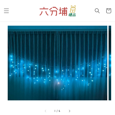
1
/
4