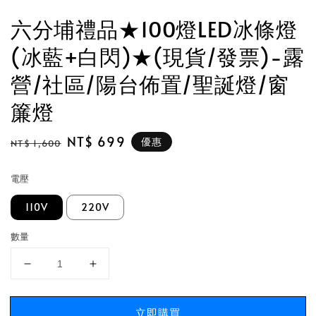
六分埔禮品★100燈LED冰條燈
(冰藍+白閃)★(現貨/發票)-露
營/社區/陽台佈置/聖誕燈/窗
簾燈
Regular
Sale
NT$ 699
優惠
NT$ 1,600
price
price
電壓
110V
220V
數量
立即購買