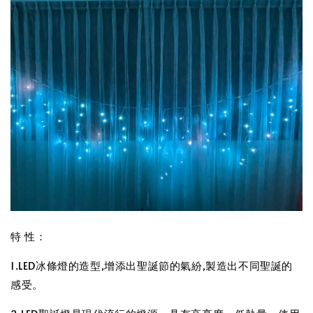
特 性：
1.LED冰條燈的造型,增添出聖誕節的氣紛,製造出不同聖誕的
感受。