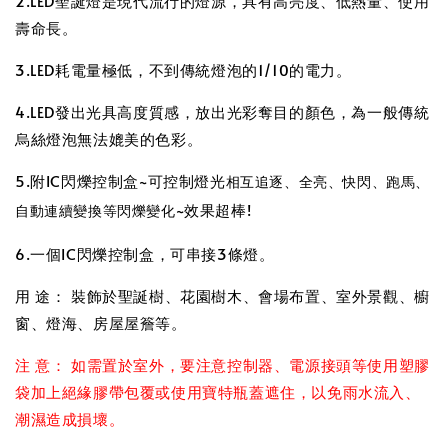
2.LED聖誕燈是現代流行的燈源，具有高亮度、低熱量、使用
壽命長。
3.LED耗電量極低，不到傳統燈泡的1/10的電力。
4.LED發出光具高度質感，放出光彩奪目的顏色，為一般傳統
烏絲燈泡無法媲美的色彩。
5.附IC閃爍控制盒~可控制燈光
相互追逐、全亮、快閃、跑馬、
~效果超棒!
自動連續變換等閃爍變化
6.一個IC閃爍控制盒，可串接3條燈。
用 途： 裝飾於聖誕樹、花園樹木、會場布置、室外景觀、櫥
窗、燈海、房屋屋簷等。
注 意： 如需置於室外，要注意控制器、電源接頭等使用塑膠
袋加上絕緣膠帶包覆或使用寶特瓶蓋遮住，以免雨水流入、
潮濕造成損壞。