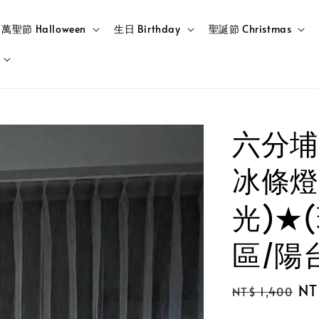
萬聖節 Halloween
生日 Birthday
聖誕節 Christmas
六分埔
冰條燈
光)★
區/陽
Regular
Sa
NT
NT$ 1,400
price
pr