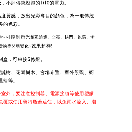
極低，不到傳統燈泡的1/10的電力。
具高度質感，放出光彩奪目的顏色，為一般傳統
美的色彩。
制盒~可控制燈光
相互追逐、全亮、快閃、跑馬、漸
~效果超棒!
變換等閃爍變化
控制盒，可串接3條燈。
於聖誕樹、花園樹木、會場布置、室外景觀、櫥
屋簷等。
置於室外，要注意控制器、電源接頭等使用塑膠
包覆或使用寶特瓶蓋遮住，以免雨水流入、潮