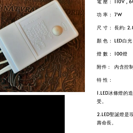
電 壓： 110V , 6
功 率： 7W
尺 寸： 長約: 2.
顏 色： LED白
燈 數： 100燈
附件： 內含控
特 性：
1.LED冰條燈
受。
2.LED聖誕燈
壽命長。