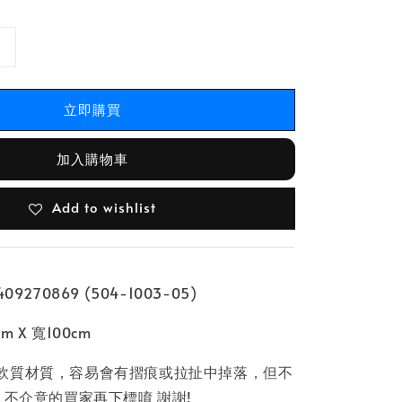
立即購買
加入購物車
Add to wishlist
9270869 (504-1003-05)
 X 寬100cm
軟質材質，容易會有摺痕或拉扯中掉落，但不
 不介意的買家再下標唷 謝謝!