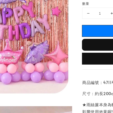
數量
商品編號：471140
尺寸：約長200cm
★雨絲簾本身為
影響使用效果喔!