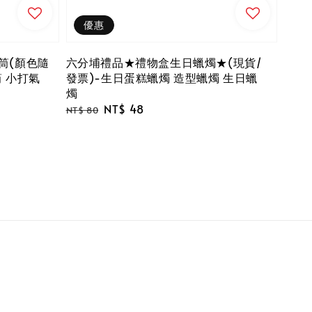
優惠
筒(顏色隨
六分埔禮品★禮物盒生日蠟燭★(現貨/
筒 小打氣
發票)-生日蛋糕蠟燭 造型蠟燭 生日蠟
燭
Regular
Sale
NT$ 48
NT$ 80
price
price