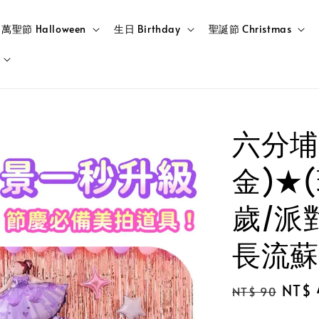
萬聖節 Halloween
生日 Birthday
聖誕節 Christmas
六分埔
金)★
歲/派
長流蘇
Regular
Sale
NT$ 
NT$ 90
price
price