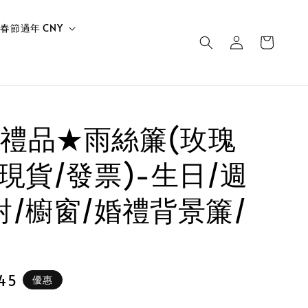
春節過年 CNY
禮品★雨絲簾(玫瑰
(現貨/發票)-生日/週
對/櫥窗/婚禮背景簾/
45
優惠