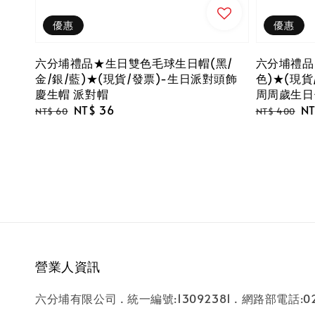
優惠
優惠
六分埔禮品★生日雙色毛球生日帽(黑/
六分埔禮品
金/銀/藍)★(現貨/發票)-生日派對頭飾
色)★(現貨
慶生帽 派對帽
周周歲生日
Regular
Sale
NT$ 36
Regular
Sa
NT
NT$ 60
NT$ 400
price
price
price
pr
營業人資訊
六分埔有限公司 . 統一編號:13092381 . 網路部電話:02