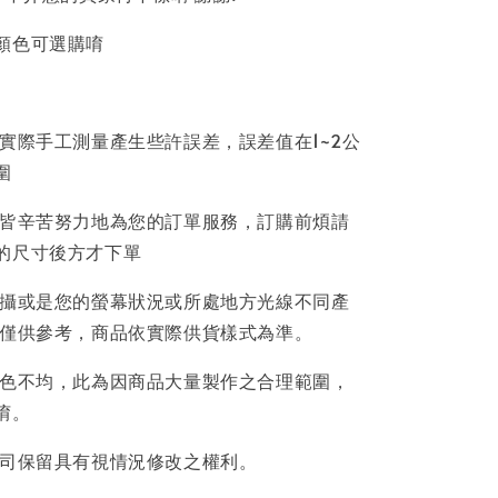
顏色可選購唷
因實際手工測量產生些許誤差，誤差值在1~2公
圍
員皆辛苦努力地為您的訂單服務，訂購前煩請
的尺寸後方才下單
拍攝或是您的螢幕狀況或所處地方光線不同產
片僅供參考，商品依實際供貨樣式為準。
著色不均，此為因商品大量製作之合理範圍，
唷。
公司保留具有視情況修改之權利。