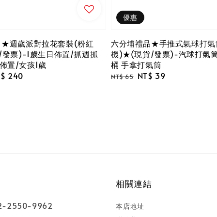
優惠
 ★週歲派對拉花套裝(粉紅
六分埔禮品★手推式氣球打氣
/發票)-1歲生日佈置/抓週抓
機)★(現貨/發票)-汽球打氣
佈置/女孩1歲
桶 手拿打氣筒
le
$ 240
Regular
Sale
NT$ 39
NT$ 65
ice
price
price
相關連結
-2550-9962
本店地址