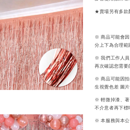
★賣場另有多款
※ 商品可能會
分上下為合理範
※ 我們工作人
再次確認您需要
※ 商品可能因
生視覺色差 圖
※ 輕微掉漆、
不介意者再下標
※ 本服務與本