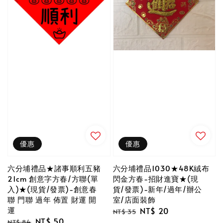
優惠
優惠
六分埔禮品★諸事順利五豬
六分埔禮品1030★48K絨布
21cm 創意字方春/方聯(單
閃金方春-招財進寶★(現
入)★(現貨/發票)-創意春
貨/發票)-新年/過年/辦公
聯 門聯 過年 佈置 財運 開
室/店面裝飾
運
Regular
Sale
NT$ 20
NT$ 35
Regular
Sale
NT$ 50
price
price
NT$ 84