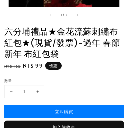
1
/
2
六分埔禮品★金花流蘇刺繡布
紅包★(現貨/發票)-過年 春節
新年 布紅包袋
Regular
Sale
NT$ 99
優惠
NT$ 165
price
price
數量
立即購買
加入購物車