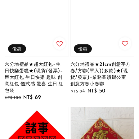
優惠
優惠
六分埔禮品★超大紅包-生
六分埔禮品★21cm創意字方
日快樂蛋糕★(現貨/發票)-
春/方聯(單入)(多款)★(現
巨大紅包 生日快樂 趣味 創
貨/發票)-業務業績辦公室
意紅包 儀式感 驚喜 生日 紅
創意方春小春聯
包袋
Regular
Sale
NT$ 50
NT$ 84
Regular
Sale
NT$ 69
price
price
NT$ 100
price
price