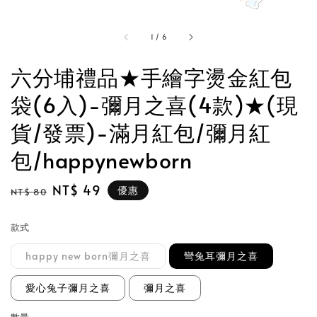
1
/
6
六分埔禮品★手繪字燙金紅包
袋(6入)-彌月之喜(4款)★(現
貨/發票)-滿月紅包/彌月紅
包/happynewborn
Regular
Sale
NT$ 49
優惠
NT$ 80
price
price
款式
happy new born彌月之喜
彎兔耳彌月之喜
愛心兔子彌月之喜
彌月之喜