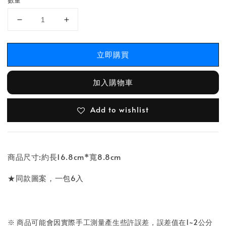
數量
立即購買
加入購物車
Add to wishlist
商品尺寸:約長16.8cm*寬8.8cm
★同款圖案，一包6入
※ 商品可能會因實際手工測量產生些許誤差，誤差值在1~2公分