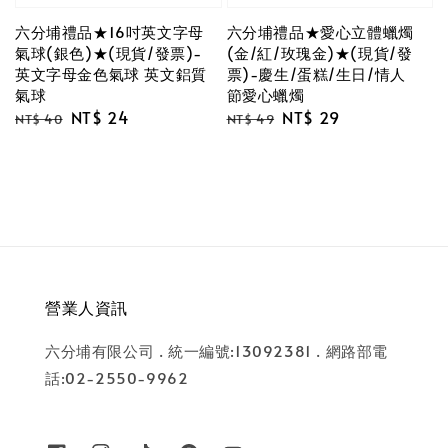
六分埔禮品★16吋英文字母
六分埔禮品★愛心立體蠟燭
氣球(銀色)★(現貨/發票)-
(金/紅/玫瑰金)★(現貨/發
英文字母金色氣球 英文鋁質
票)-慶生/蛋糕/生日/情人
氣球
節愛心蠟燭
Regular
Sale
NT$ 24
Regular
Sale
NT$ 29
NT$ 40
NT$ 49
price
price
price
price
營業人資訊
六分埔有限公司 . 統一編號:13092381 . 網路部電
話:02-2550-9962