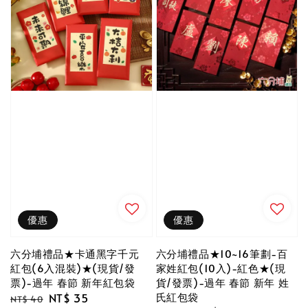
優惠
優惠
六分埔禮品★卡通黑字千元
六分埔禮品★10~16筆劃-百
紅包(6入混裝)★(現貨/發
家姓紅包(10入)-紅色★(現
票)-過年 春節 新年紅包袋
貨/發票)-過年 春節 新年 姓
氏紅包袋
Regular
Sale
NT$ 35
NT$ 40