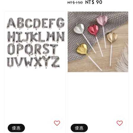
Regular
Sale
NT$ 90
price
price
NT$ 150
price
price
優惠
優惠