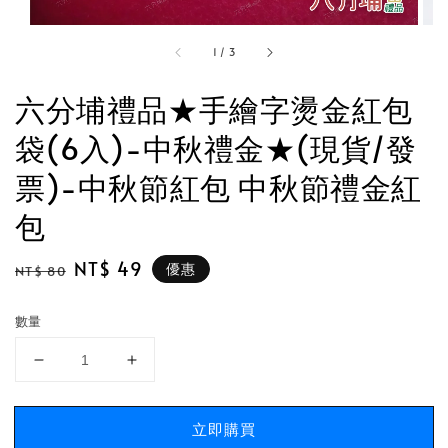
1
/
3
六分埔禮品★手繪字燙金紅包
袋(6入)-中秋禮金★(現貨/發
票)-中秋節紅包 中秋節禮金紅
包
Regular
Sale
NT$ 49
優惠
NT$ 80
price
price
數量
立即購買