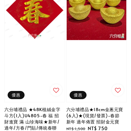
優惠
優惠
六分埔禮品 ★48K植絨金字
六分埔禮品★18cm金蔥元寶
斗方(1入)U4805-春 福 招
(6入)★(現貨/發票)-春節
財進寶 滿 山珍海味★新年/
新年 過年佈置 招財金元寶
過年/方春/門貼/傳統春聯
Regular
Sale
NT$ 750
NT$ 1,500