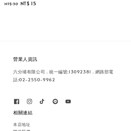
Regular
Sale
NT$ 15
price
price
NT$ 30
price
price
營業人資訊
六分埔有限公司 . 統一編號:13092381 . 網路部電
話:02-2550-9962
相關連結
本店地址