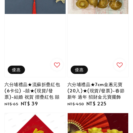
優惠
優惠
六分埔禮品★流蘇折疊紅包
六分埔禮品★7cm金蔥元寶
(6卡位) -囍★(現貨/發
(20入)★(現貨/發票)-春節
票)-結婚 祝賀 摺疊紅包 囍
新年 過年 招財金元寶擺飾
Regular
Sale
NT$ 39
Regular
Sale
NT$ 225
NT$ 65
NT$ 450
price
price
price
price