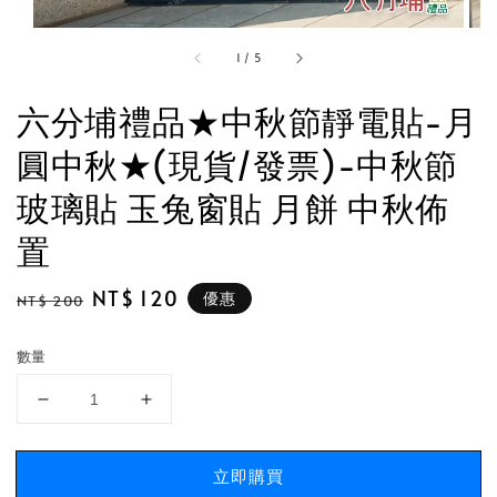
1
/
5
六分埔禮品★中秋節靜電貼-月
圓中秋★(現貨/發票)-中秋節
玻璃貼 玉兔窗貼 月餅 中秋佈
置
Regular
Sale
NT$ 120
優惠
NT$ 200
price
price
數量
立即購買