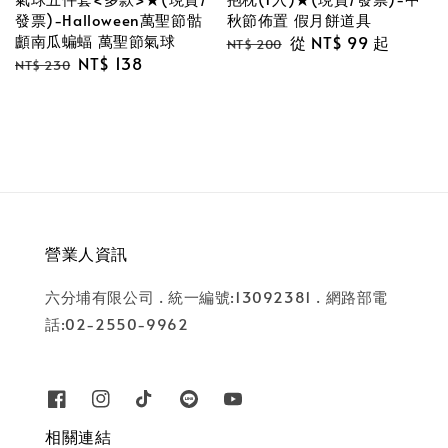
發票)-Halloween萬聖節骷
秋節佈置 假月餅道具
顱南瓜蝙蝠 萬聖節氣球
Regular
Sale
從
NT$ 99
起
NT$ 200
Regular
Sale
NT$ 138
price
price
NT$ 230
price
price
營業人資訊
六分埔有限公司 . 統一編號:13092381 . 網路部電
話:02-2550-9962
相關連結