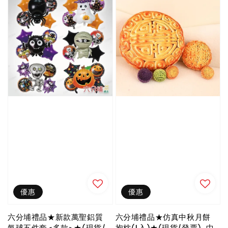
優惠
優惠
六分埔禮品★新款萬聖鋁質
六分埔禮品★仿真中秋月餅
氣球五件套<多款>★(現貨/
抱枕(1入)★(現貨/發票)-中