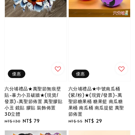
優惠
優惠
六分埔禮品★萬聖節無痕壁
六分埔禮品★中號南瓜桶
貼-暴力小丑破牆★(現貨/
(紫/粉)★(現貨/發票)-萬
發票)-萬聖節佈置 萬聖膠貼
聖節糖果桶 糖果籃 南瓜糖
小丑 鏡貼 膠貼 裝飾佈置
果桶 南瓜桶 南瓜提籃 萬聖
3D立體
節佈置
Regular
Sale
NT$ 79
Regular
Sale
NT$ 29
NT$ 130
NT$ 55
price
price
price
price