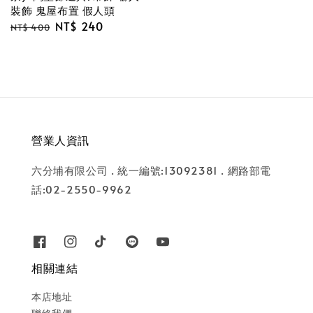
裝飾 鬼屋布置 假人頭
Regular
Sale
NT$ 240
NT$ 400
price
price
營業人資訊
六分埔有限公司 . 統一編號:13092381 . 網路部電
話:02-2550-9962
相關連結
本店地址