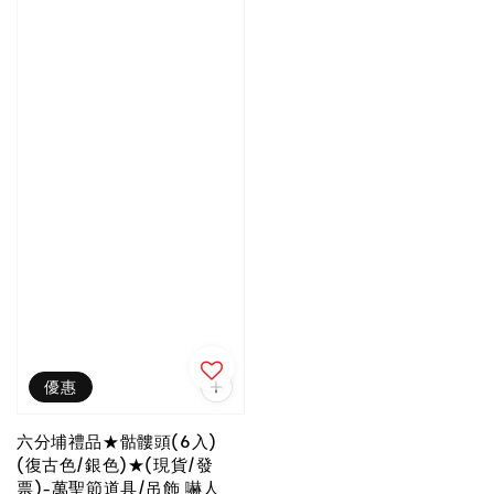
優惠
六分埔禮品★骷髏頭(6入)
(復古色/銀色)★(現貨/發
票)-萬聖節道具/吊飾 嚇人