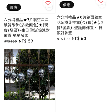
優惠
優惠
六分埔禮品★8片鏡面鏤空
六分埔禮品★7片簍空星星
花朵樹葉拉旗(金/銀)★(現
紙質吊飾(多款顏色)★(現
貨/發票)-聖誕節佈置 生日
貨/發票)-生日 聖誕節派對
派對佈置
佈置 星星吊飾
Regular
Sale
NT$ 60
NT$ 100
Regular
Sale
NT$ 59
NT$ 100
price
price
price
price