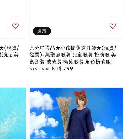
優惠
(現貨/
六分埔禮品★小孩披薩道具裝★(現貨/
扮演服 美
發票)-萬聖節服裝 兒童服裝 扮演服 美
食套裝 披薩裝 搞笑服裝 角色扮演服
Regular
Sale
NT$ 799
NT$ 1,600
price
price