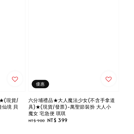
優惠
(現貨/
六分埔禮品★大人魔法少女(不含手拿道
遊仙境 貝
具)★(現貨/發票)-萬聖節裝扮 大人小
魔女 宅急便 琪琪
Regular
Sale
NT$ 399
NT$ 900
price
price