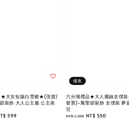
優惠
 ★大女短版白雪裙★(現貨/
六分埔禮品★大人麗絲女僕裝★
聖節裝扮 大人公主服 公主表
發票)-萬聖節裝扮 女僕裝 夢
兒
ale
T$ 599
Regular
Sale
NT$ 550
NT$ 1,100
rice
price
price