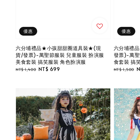
優惠
優惠
六分埔禮品★小孩甜甜圈道具裝★(現
六分埔禮品
貨/發票)-萬聖節服裝 兒童服裝 扮演服
發票)-萬聖
美食套裝 搞笑服裝 角色扮演服
食套裝 搞
Regular
Sale
NT$ 699
Regular
S
N
NT$ 1,400
NT$ 1,500
price
price
price
p