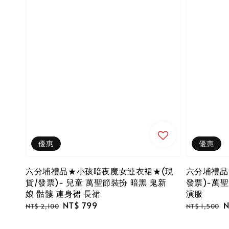
優惠
優惠
六分埔禮品★小孩暗夜魔女連衣裙★(現
六分埔禮品
貨/發票)- 兒童 萬聖節裝扮 暗黑 鬼新
發票)-萬
娘 骷髏 連身裙 長裙
演服
Regular
Sale
NT$ 799
Regular
S
N
NT$ 2,100
NT$ 1,500
price
price
price
p