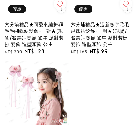
優惠
優惠
六分埔禮品★可愛刺繡舞獅
六分埔禮品★迎新春字毛毛
毛毛蝴蝶結髮飾-一對★(現
蝴蝶結髮飾-一對★(現貨/
貨/發票)-春節 過年 派對裝
發票)-春節 過年 派對裝扮
扮 髮飾 造型頭飾 公主
髮飾 造型頭飾 公主
Regular
Sale
NT$ 128
Regular
Sale
NT$ 99
NT$ 200
NT$ 165
price
price
price
price