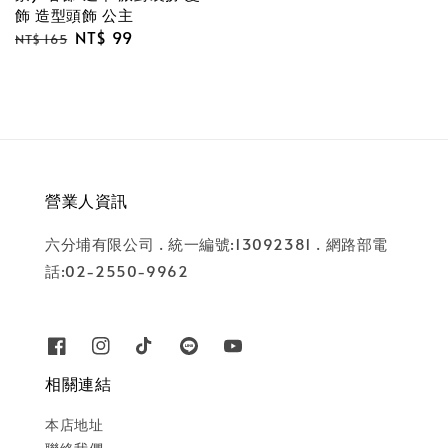
飾 造型頭飾 公主
Regular
Sale
NT$ 99
NT$ 165
price
price
營業人資訊
六分埔有限公司 . 統一編號:13092381 . 網路部電
話:02-2550-9962
相關連結
本店地址