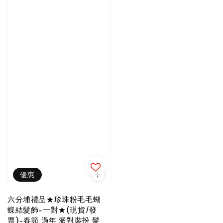
優惠
六分埔禮品★珍珠粉毛毛蝴
蝶結髮飾-一對★(現貨/發
票)-春節 過年 派對裝扮 髮