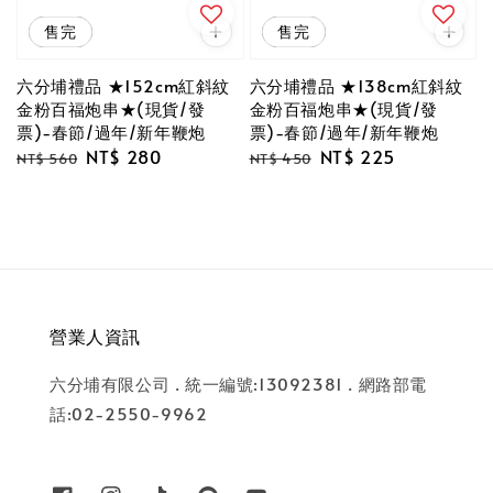
優惠
售完
優惠
售完
六分埔禮品 ★152cm紅斜紋
六分埔禮品 ★138cm紅斜紋
金粉百福炮串★(現貨/發
金粉百福炮串★(現貨/發
票)-春節/過年/新年鞭炮
票)-春節/過年/新年鞭炮
Regular
Sale
NT$ 280
Regular
Sale
NT$ 225
NT$ 560
NT$ 450
price
price
price
price
營業人資訊
六分埔有限公司 . 統一編號:13092381 . 網路部電
話:02-2550-9962