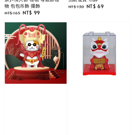
物 包包吊飾 擺飾
Regular
Sale
NT$ 69
NT$ 130
Regular
Sale
NT$ 99
price
price
NT$ 165
price
price