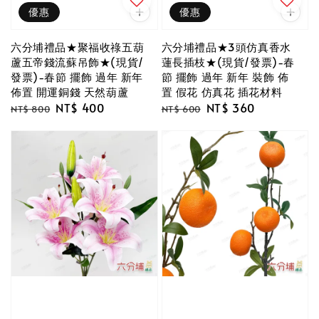
優惠
優惠
六分埔禮品★聚福收祿五葫
六分埔禮品★3頭仿真香水
蘆五帝錢流蘇吊飾★(現貨/
蓮長插枝★(現貨/發票)-春
發票)-春節 擺飾 過年 新年
節 擺飾 過年 新年 裝飾 佈
佈置 開運銅錢 天然葫蘆
置 假花 仿真花 插花材料
Regular
Sale
NT$ 400
Regular
Sale
NT$ 360
NT$ 800
NT$ 600
price
price
price
price