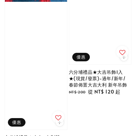
優惠
六分埔禮品★大吉吊飾1入
★(現貨/發票)-過年/新年/
春節佈置大吉大利 新年吊飾
Regular
Sale
從
NT$ 120
起
NT$ 200
price
price
優惠