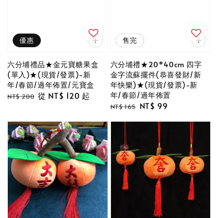
優惠
優惠
售完
六分埔禮品★金元寶糖果盒
六分埔禮★20*40cm 四字
(單入)★(現貨/發票)-新
金字流蘇擺件(恭喜發財/新
年/春節/過年佈置/元寶盒
年快樂)★(現貨/發票)-新
年/春節/過年佈置
Regular
Sale
從
NT$ 120
起
NT$ 200
Regular
Sale
NT$ 99
price
price
NT$ 165
price
price