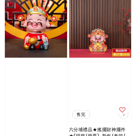
優惠
售完
六分埔禮品★搖擺財神擺件
★(現貨/發票)-新年/春節/