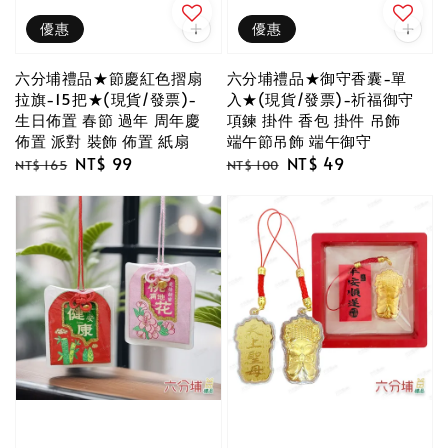
優惠
優惠
六分埔禮品★節慶紅色摺扇
六分埔禮品★御守香囊-單
拉旗-15把★(現貨/發票)-
入★(現貨/發票)-祈福御守
生日佈置 春節 過年 周年慶
項鍊 掛件 香包 掛件 吊飾
佈置 派對 裝飾 佈置 紙扇
端午節吊飾 端午御守
Regular
Sale
NT$ 99
Regular
Sale
NT$ 49
NT$ 165
NT$ 100
price
price
price
price