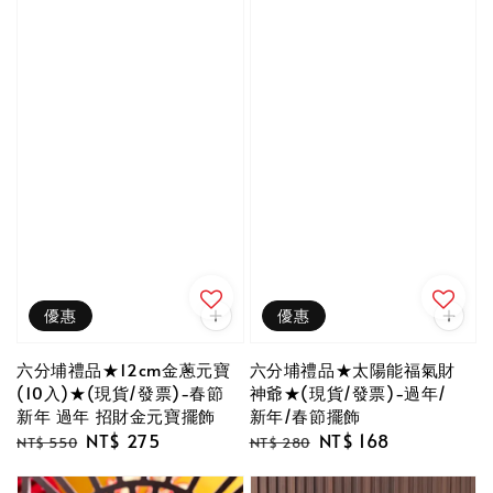
優惠
優惠
六分埔禮品★12cm金蔥元寶
六分埔禮品★太陽能福氣財
(10入)★(現貨/發票)-春節
神爺★(現貨/發票)-過年/
新年 過年 招財金元寶擺飾
新年/春節擺飾
Regular
Sale
NT$ 275
Regular
Sale
NT$ 168
NT$ 550
NT$ 280
price
price
price
price