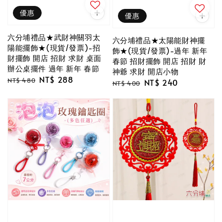
優惠
優惠
六分埔禮品★武財神關羽太
六分埔禮品★太陽能財神擺
陽能擺飾★(現貨/發票)-招
飾★(現貨/發票)-過年 新年
財擺飾 開店 招財 求財 桌面
春節 招財擺飾 開店 招財 財
辦公桌擺件 過年 新年 春節
神爺 求財 開店小物
Regular
Sale
NT$ 288
NT$ 480
Regular
Sale
NT$ 240
NT$ 400
price
price
price
price