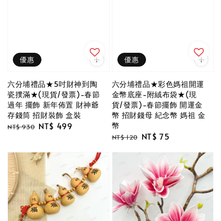
優惠
優惠
六分埔禮品★5吋財神到陶
六分埔禮品★彩色媽祖開運
瓷撲滿★(現貨/發票)-春節
金幣底座-附絨布袋★(現
過年 擺飾 新年佈置 財神爺
貨/發票)-春節擺飾 開運金
存錢筒 招財裝飾 盒裝
幣 招財錢母 紀念幣 媽祖 金
幣
Regular
Sale
NT$ 499
NT$ 930
Regular
Sale
NT$ 75
price
price
NT$ 120
price
price