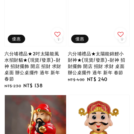
優惠
優惠
六分埔禮品★2吋太陽能風
六分埔禮品★太陽能錦鯉小
水招財貓★(現貨/發票)-財
財神★(現貨/發票)-財神 招
神 招財擺飾 開店 招財 求財
財擺飾 開店 招財 求財 桌面
桌面 辦公桌擺件 過年 新年
辦公桌擺件 過年 新年 春節
春節
Regular
Sale
NT$ 240
NT$ 400
Regular
Sale
NT$ 138
price
price
NT$ 230
price
price