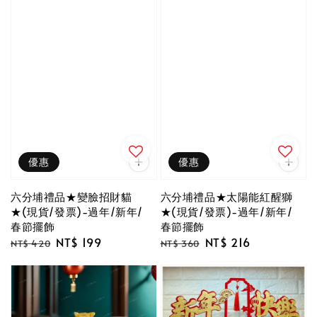
優惠
優惠
六分埔禮品★變臉招財貓
六分埔禮品★太陽能紅醒獅
★(現貨/發票)-過年/新年/
★(現貨/發票)-過年/新年/
春節擺飾
春節擺飾
Regular
Sale
NT$ 199
Regular
Sale
NT$ 216
NT$ 420
NT$ 360
price
price
price
price