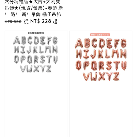
六分埔禮品★大吉+大利雙
吊飾★(現貨/發票)-春節 新
年 過年 新年吊飾 橘子吊飾
Regular
Sale
從
NT$ 228
起
NT$ 380
price
price