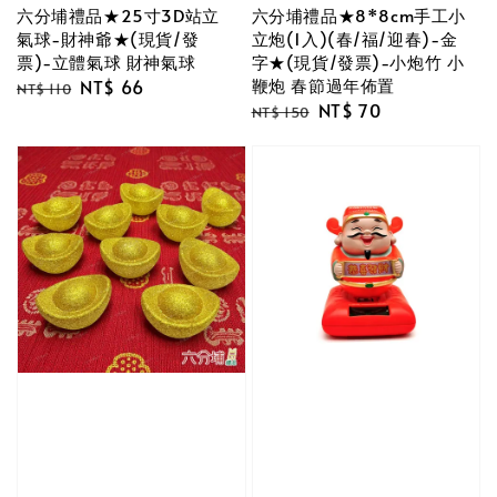
六分埔禮品★25寸3D站立
六分埔禮品★8*8cm手工小
氣球-財神爺★(現貨/發
立炮(1入)(春/福/迎春)-金
票)-立體氣球 財神氣球
字★(現貨/發票)-小炮竹 小
鞭炮 春節過年佈置
Regular
Sale
NT$ 66
NT$ 110
Regular
Sale
NT$ 70
price
price
NT$ 150
price
price