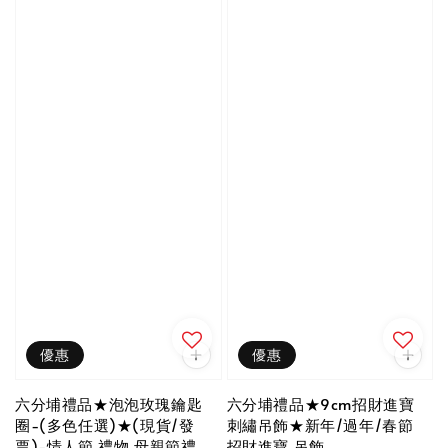
優惠
優惠
六分埔禮品★泡泡玫瑰鑰匙
六分埔禮品★9cm招財進寶
圈-(多色任選)★(現貨/發
刺繡吊飾★新年/過年/春節
票)-情人節 禮物 母親節禮
招財進寶 吊飾