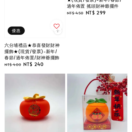
過年佈置 搖頭財神爺擺件
Regular
Sale
NT$ 299
NT$ 450
price
price
優惠
六分埔禮品★恭喜發財財神
擺飾★(現貨/發票)-新年/
春節/過年佈置/財神爺擺飾
Regular
Sale
NT$ 240
NT$ 400
price
price