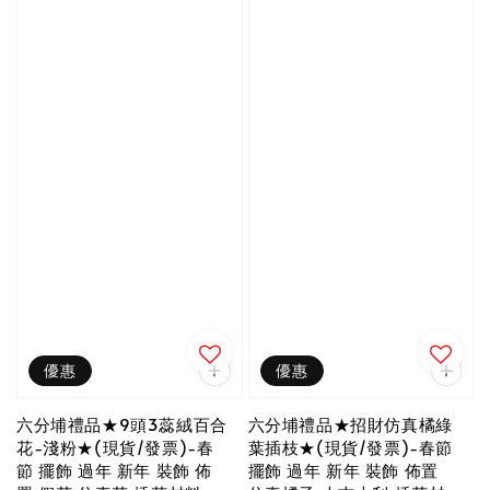
優惠
優惠
六分埔禮品★9頭3蕊絨百合
六分埔禮品★招財仿真橘綠
花-淺粉★(現貨/發票)-春
葉插枝★(現貨/發票)-春節
節 擺飾 過年 新年 裝飾 佈
擺飾 過年 新年 裝飾 佈置