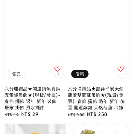
優惠
售完
優惠
六分埔禮品★開運鎮煞真銅
六分埔禮品★吉祥平安天然
五帝錢吊飾★(現貨/發票)-
葫蘆雙流蘇吊飾★(現貨/發
春節 擺飾 過年 新年 裝飾
票)-春節 擺飾 過年 新年 佈
居家 掛飾 風水擺件
置 開運銅錢 天然葫蘆 吊飾
Regular
Sale
NT$ 29
Regular
Sale
NT$ 258
NT$ 49
NT$ 400
price
price
price
price