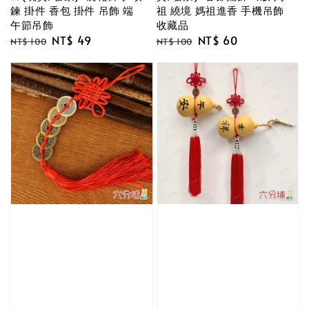
鍊 掛件 香包 掛件 吊飾 端
祖 繞境 媽祖進香 手機吊飾
午節吊飾
收藏品
Regular
Sale
NT$ 49
Regular
Sale
NT$ 60
NT$ 100
NT$ 100
price
price
price
price