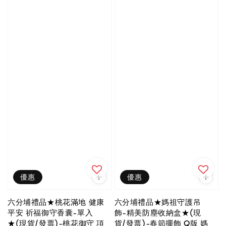
優惠
優惠
六分埔禮品★桃花滿地 健康
六分埔禮品★媽祖守護吊
平安 祈福御守香囊-單入
飾-精美防塵收納盒★(現
★(現貨/發票)-桃花御守 項
貨/發票)-春節擺飾 Q版 媽