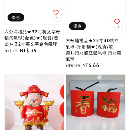
優惠
優惠
六分埔禮品★32吋英文字母
鋁箔氣球(金色)★(現貨/發
六分埔禮品★25寸3D站立
票)- 32寸英文字金色氣球
氣球-招財貓★(現貨/發
Regular
Sale
NT$ 39
NT$ 75
票)-招財貓立體氣球 招財貓
price
price
氣球
Regular
Sale
NT$ 66
NT$ 110
price
price