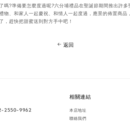
了嗎
?
準備要怎麼度過呢
?
六分埔禮品
在聖誕節期間推出許多
禮物、和家人一起慶祝、和情人一起度過，應景的佈置商品
了，趕快把甜蜜送到對方手中吧！
返回
相關連結
-2550-9962
本店地址
聯絡我們