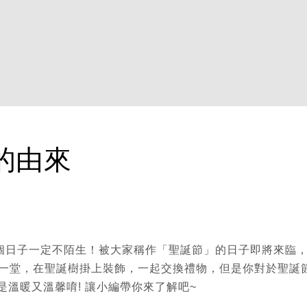
的由來
5這個日子一定不陌生！被大家稱作「聖誕節」的日子即將來臨
一堂，在聖誕樹掛上裝飾，一起交換禮物，但是你對於聖誕
是溫暖又溫馨唷! 讓小編帶你來了解吧~