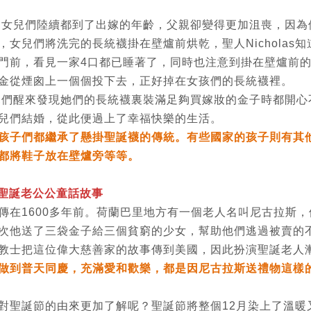
女兒們陸續都到了出嫁的年齡，父親卻變得更加沮喪，因為
，女兒們將洗完的長統襪掛在壁爐前烘乾，聖人Nicholas
門前，看見一家4口都已睡著了，同時也注意到掛在壁爐前
金從煙囪上一個個投下去，正好掉在女孩們的長統襪裡。
們醒來發現她們的長統襪裏裝滿足夠買嫁妝的金子時都開心
兒們結婚，從此便過上了幸福快樂的生活。
孩子們都繼承了懸掛聖誕襪的傳統。有些國家的孩子則有其
都將鞋子放在壁爐旁等等。
聖誕老公公童話故事
傳在1600多年前。荷蘭巴里地方有一個老人名叫尼古拉斯
次他送了三袋金子給三個貧窮的少女，幫助他們逃過被賣的不
教士把這位偉大慈善家的故事傳到美國，因此扮演聖誕老人
做到普天同慶，充滿愛和歡樂，都是因尼古拉斯送禮物這樣
對聖誕節的由來更加了解呢？聖誕節將整個
12
月染上了溫暖