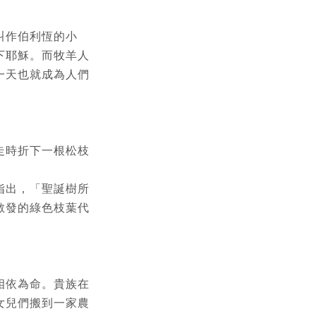
叫作伯利恆的小
下耶穌。而牧羊人
一天也就成為人們
走時折下一根松枝
指出，「聖誕樹所
散發的綠色枝葉代
相依為命。貴族在
女兒們搬到一家農