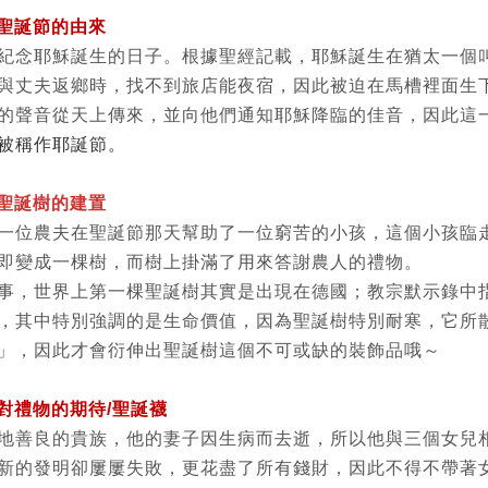
:聖誕節的由來
紀念耶穌誕生的日子。根據聖經記載，耶穌誕生在猶太一個
與丈夫返鄉時，找不到旅店能夜宿，因此被迫在馬槽裡面生
的聲音從天上傳來，並向他們通知耶穌降臨的佳音，因此這
被稱作耶誕節。
聖誕樹的建置
一位農夫在聖誕節那天幫助了一位窮苦的小孩，這個小孩臨
即變成一棵樹，而樹上掛滿了用來答謝農人的禮物。
事，世界上第一棵聖誕樹其實是出現在德國；教宗默示錄中
，其中特別強調的是生命價值，因為聖誕樹特別耐寒，它所
」，因此才會衍伸出聖誕樹這個不可或缺的裝飾品哦～
對禮物的期待
/
聖誕襪
地善良的貴族，他的妻子因生病而去逝，所以他與三個女兒
新的發明卻屢屢失敗，更花盡了所有錢財，因此不得不帶著