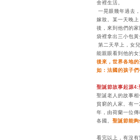
舍裡生活。
一晃眼幾年過去，
嫁妝。某一天晚上
後，來到他們的家
袋裡拿出三小包黃
第二天早上，女兒
能親眼看到他的女
後來，世界各地的
如：法國的孩子們
聖誕節故事起源
4:
聖誕老人的故事相
貧窮的人家。有一
年，由荷蘭一位傳
各國。
聖誕節能夠
看完以上，有沒有