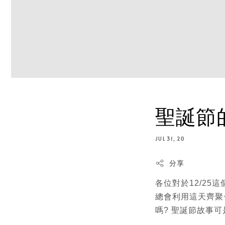
聖誕節
JUL 31, 20
分享
各位對於12/2
總會利用這天齊聚
嗎? 聖誕節故事可