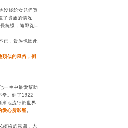
他沒錢給女兒們買
知道了貴族的情況
的長統襪，隨即從口
不已，貴族也因此
他類似的風俗，例
，他一生中最愛幫助
幸。到了1822
漸漸地流行於世界
的愛心所影響
。
又繽紛的氛圍，大