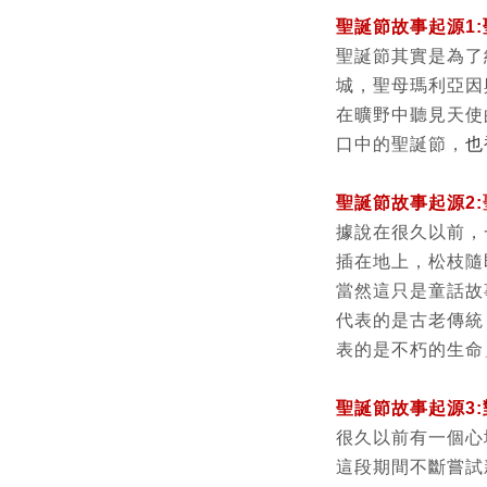
聖誕節故事起源1
聖誕節其實是為了
城，聖母瑪利亞因
在曠野中聽見天使
口中的聖誕節，
也
聖誕節故事起源
2:
據說在很久以前，
插在地上，松枝隨
當然這只是童話故
代表的是古老傳統
表的是不朽的生命
聖誕節故事起源
3:
很久以前有一個心
這段期間不斷嘗試