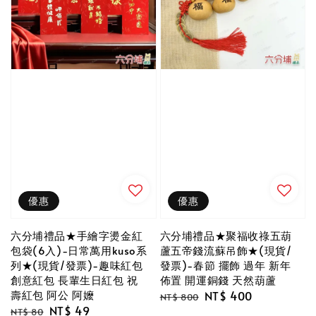
優惠
優惠
六分埔禮品★手繪字燙金紅
六分埔禮品★聚福收祿五葫
包袋(6入)-日常萬用kuso系
蘆五帝錢流蘇吊飾★(現貨/
列★(現貨/發票)-趣味紅包
發票)-春節 擺飾 過年 新年
創意紅包 長輩生日紅包 祝
佈置 開運銅錢 天然葫蘆
壽紅包 阿公 阿嬤
Regular
Sale
NT$ 400
NT$ 800
Regular
Sale
NT$ 49
price
price
NT$ 80