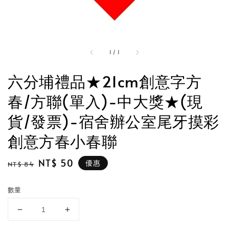
1
/
1
六分埔禮品★21cm創意字方
春/方聯(單入)-中大獎★(現
貨/發票)-宿舍辦公室尾牙摸彩
創意方春小春聯
Regular
Sale
NT$ 50
優惠
NT$ 84
price
price
數量