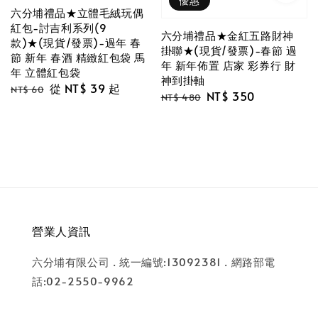
優惠
六分埔禮品★立體毛絨玩偶
紅包-討吉利系列(9
六分埔禮品★金紅五路財神
款)★(現貨/發票)-過年 春
掛聯★(現貨/發票)-春節 過
節 新年 春酒 精緻紅包袋 馬
年 新年佈置 店家 彩券行 財
年 立體紅包袋
神到掛軸
Regular
Sale
從
NT$ 39
起
NT$ 60
Regular
Sale
NT$ 350
NT$ 480
price
price
price
price
營業人資訊
六分埔有限公司 . 統一編號:13092381 . 網路部電
話:02-2550-9962