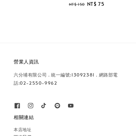
Regular
Sale
NT$ 75
price
price
NT$ 150
price
price
營業人資訊
六分埔有限公司 . 統一編號:13092381 . 網路部電
話:02-2550-9962
相關連結
本店地址