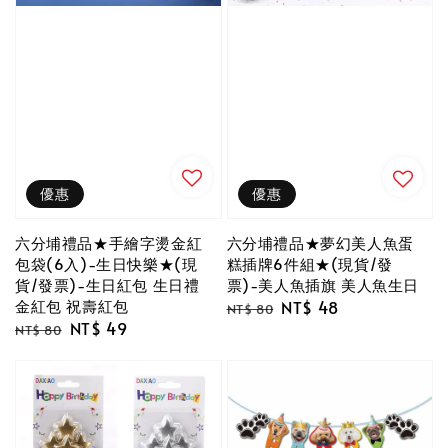
優惠
優惠
六分埔禮品★手繪字燙金紅
六分埔禮品★夢幻美人魚蛋
包袋(6入)-生日快樂★(現
糕插牌6件組★(現貨/發
貨/發票)-生日紅包 生日禮
票)-美人魚插旗 美人魚生日
金紅包 祝壽紅包
Regular
Sale
NT$ 48
NT$ 80
Regular
Sale
NT$ 49
price
price
NT$ 80
price
price