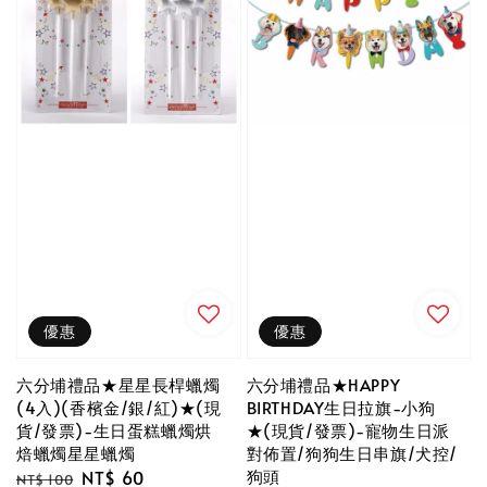
優惠
優惠
六分埔禮品★星星長桿蠟燭
六分埔禮品★HAPPY
(4入)(香檳金/銀/紅)★(現
BIRTHDAY生日拉旗-小狗
貨/發票)-生日蛋糕蠟燭烘
★(現貨/發票)-寵物生日派
焙蠟燭星星蠟燭
對佈置/狗狗生日串旗/犬控/
狗頭
Regular
Sale
NT$ 60
NT$ 100