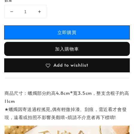
數量
立即購買
加入購物車
Add to wishlist
商品尺寸：蠟燭部分約高4.8cm*寬3.5cm，整支含棍子約高
11cm
★蠟燭因寄送過程搖晃,偶有輕微掉漆、刮痕，需近看才會發
現，遠看或拍照不影響美觀唷~煩請不介意者再下標唷!