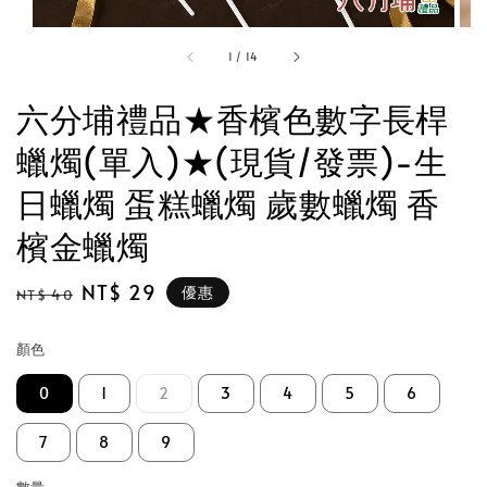
1
/
14
六分埔禮品★香檳色數字長桿
蠟燭(單入)★(現貨/發票)-生
日蠟燭 蛋糕蠟燭 歲數蠟燭 香
檳金蠟燭
Regular
Sale
NT$ 29
優惠
NT$ 40
price
price
顏色
0
1
2
3
4
5
6
7
8
9