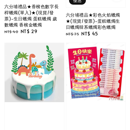
優惠
六分埔禮品★香檳色數字長
桿蠟燭(單入)★(現貨/發
六分埔禮品★彩色火焰蠟燭
票)-生日蠟燭 蛋糕蠟燭 歲
★(現貨/發票)-蛋糕蠟燭生
數蠟燭 香檳金蠟燭
日蠟燭韓系蠟燭彩色蠟燭
Regular
Sale
NT$ 29
NT$ 40
Regular
Sale
NT$ 45
NT$ 75
price
price
price
price