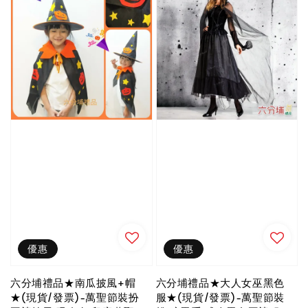
優惠
優惠
六分埔禮品★南瓜披風+帽
六分埔禮品★大人女巫黑色
★(現貨/發票)-萬聖節裝扮
服★(現貨/發票)-萬聖節裝