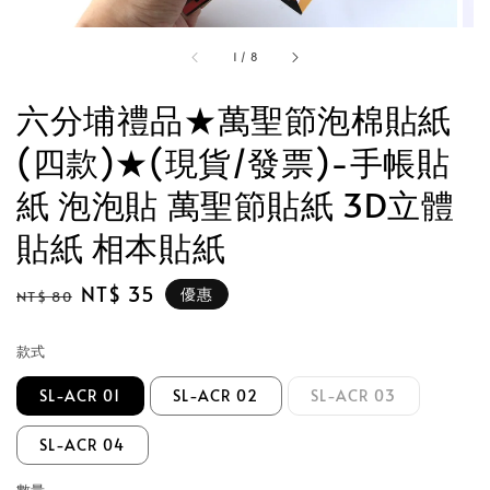
1
/
8
六分埔禮品★萬聖節泡棉貼紙
(四款)★(現貨/發票)-手帳貼
紙 泡泡貼 萬聖節貼紙 3D立體
貼紙 相本貼紙
Regular
Sale
NT$ 35
優惠
NT$ 80
price
price
款式
SL-ACR 01
SL-ACR 02
SL-ACR 03
SL-ACR 04