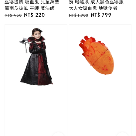
巫婆披風 吸血鬼 兒童萬聖
扮 暗黑系 成人黑色巫婆服
節南瓜披風 巫師 魔法師
大人女吸血鬼 地獄使者
Regular
Sale
NT$ 220
Regular
Sale
NT$ 799
NT$ 450
NT$ 1,900
price
price
price
price