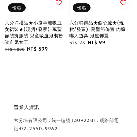
優惠
優惠
六分埔禮品★小孩華麗吸血
六分埔禮品★假心臟★(現
女裙裝★(現貨/發票)-萬聖
貨/發票)-萬聖節佈置 內臟
節裝扮服裝 兒童吸血鬼裝扮
嚇人道具 鬼屋佈置
吸血鬼女王
Regular
Sale
NT$ 99
NT$ 165
Regular
Sale
NT$ 599
price
price
NT$ 1,200
price
price
營業人資訊
六分埔有限公司 . 統一編號:13092381 . 網路部電
話:02-2550-9962