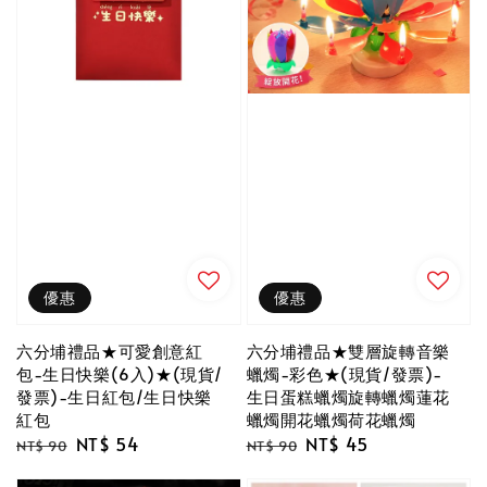
優惠
優惠
六分埔禮品★可愛創意紅
六分埔禮品★雙層旋轉音樂
包-生日快樂(6入)★(現貨/
蠟燭-彩色★(現貨/發票)-
發票)-生日紅包/生日快樂
生日蛋糕蠟燭旋轉蠟燭蓮花
紅包
蠟燭開花蠟燭荷花蠟燭
Regular
Sale
NT$ 54
Regular
Sale
NT$ 45
NT$ 90
NT$ 90
price
price
price
price