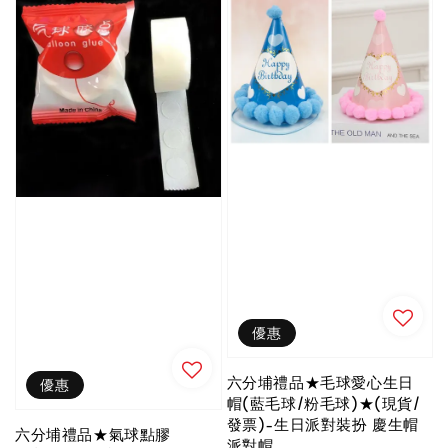
優惠
六分埔禮品★毛球愛心生日
優惠
帽(藍毛球/粉毛球)★(現貨/
發票)-生日派對裝扮 慶生帽
六分埔禮品★氣球點膠
派對帽