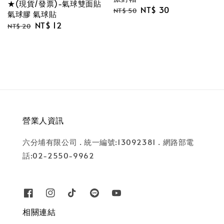
★(現貨/發票)-氣球雙面貼
Regular
Sale
NT$ 30
NT$ 50
氣球膠 氣球貼
price
price
Regular
Sale
NT$ 12
NT$ 20
price
price
營業人資訊
六分埔有限公司 . 統一編號:13092381 . 網路部電
話:02-2550-9962
相關連結