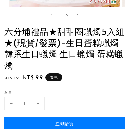
1
/
5
六分埔禮品★甜甜圈蠟燭5入組
★(現貨/發票)-生日蛋糕蠟燭
韓系生日蠟燭 生日蠟燭 蛋糕蠟
燭
Regular
Sale
NT$ 99
優惠
NT$ 165
price
price
數量
立即購買