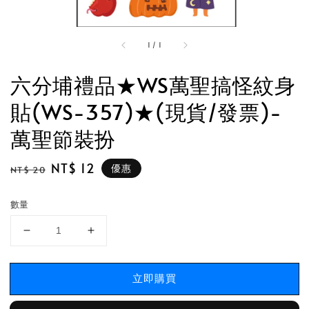
1
/
1
六分埔禮品★WS萬聖搞怪紋身
貼(WS-357)★(現貨/發票)-
萬聖節裝扮
Regular
Sale
NT$ 12
優惠
NT$ 20
price
price
數量
立即購買