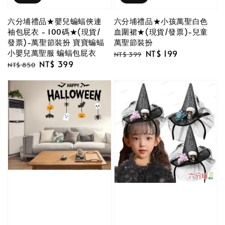
六分埔禮品★嬰兒蝙蝠俠連
六分埔禮品★小孩萬聖白色
袖包屁衣 - 100碼★(現貨/
血圍裙★(現貨/發票)-兒童
發票)-萬聖節裝扮 寶寶蝙蝠
萬聖節裝扮
小嬰兒萬聖服 蝙蝠包屁衣
Regular
Sale
NT$ 199
NT$ 399
Regular
Sale
NT$ 399
price
price
NT$ 850
price
price