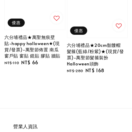
優惠
優惠
六分埔禮品★萬聖無痕壁
貼-happy halloween★(現
六分埔禮品★20cm骷髏帽
貨/發票)-萬聖節佈置 南瓜
髮箍(藍綠/粉紫)★(現貨/發
窗戶貼 窗貼 鏡貼 膠貼 牆貼
票)-萬聖節髮箍裝扮
Regular
Sale
NT$ 66
NT$ 110
Halloween頭飾
price
price
Regular
Sale
NT$ 168
NT$ 280
price
price
營業人資訊