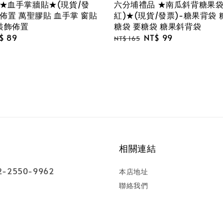
★血手掌牆貼★(現貨/發
六分埔禮品 ★南瓜斜背糖果袋
佈置 萬聖膠貼 血手掌 窗貼
紅)★(現貨/發票)-糖果背袋 
 裝飾佈置
糖袋 要糖袋 糖果斜背袋
le
$ 89
Regular
Sale
NT$ 99
NT$ 165
ice
price
price
相關連結
-2550-9962
本店地址
聯絡我們