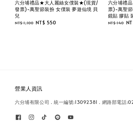
六分埔禮品★大人麗絲女僕裝★(現貨/
六分埔禮品
發票)-萬聖節裝扮 女僕裝 夢遊仙境 貝
票)-萬聖節
兒
鏡貼 膠貼
Regular
Sale
NT$ 550
Regular
Sa
NT
NT$ 1,100
NT$ 140
price
price
price
pr
營業人資訊
六分埔有限公司 . 統一編號:13092381 . 網路部電話:02