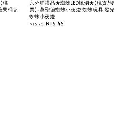
(橘
六分埔禮品★蜘蛛LED蠟燭★(現貨/發
糖果桶 討
票)-萬聖節蜘蛛小夜燈 蜘蛛玩具 發光
蜘蛛小夜燈
Regular
Sale
NT$ 45
NT$ 75
price
price