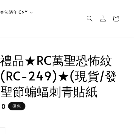
春節過年 CNY
禮品★RC萬聖恐怖紋
RC-249)★(現貨/發
萬聖節蝙蝠刺青貼紙
10
優惠