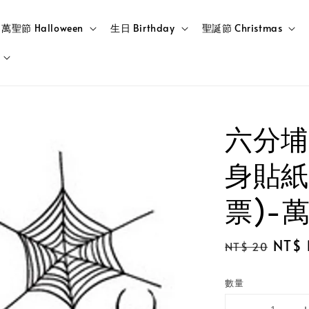
萬聖節 Halloween
生日 Birthday
聖誕節 Christmas
六分埔
身貼紙(
票)-
Regular
Sale
NT$ 
NT$ 20
price
price
數量