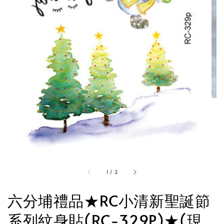
1
/
2
六分埔禮品★RC小清新聖誕節
系列紋身貼(RC-329P)★(現