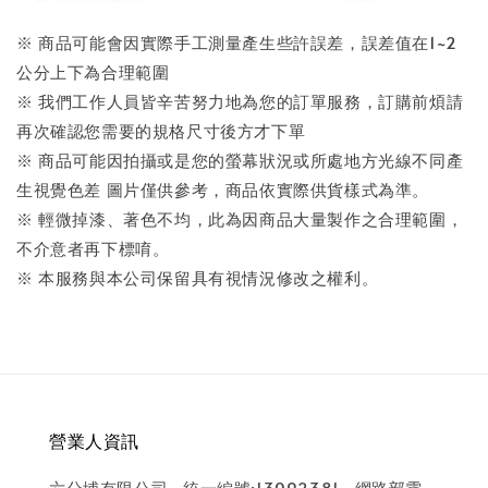
※ 商品可能會因實際手工測量產生些許誤差，誤差值在1~2
公分上下為合理範圍
※ 我們工作人員皆辛苦努力地為您的訂單服務，訂購前煩請
再次確認您需要的規格尺寸後方才下單
※ 商品可能因拍攝或是您的螢幕狀況或所處地方光線不同產
生視覺色差 圖片僅供參考，商品依實際供貨樣式為準。
※ 輕微掉漆、著色不均，此為因商品大量製作之合理範圍，
不介意者再下標唷。
※ 本服務與本公司保留具有視情況修改之權利。
營業人資訊
六分埔有限公司 . 統一編號:13092381 . 網路部電