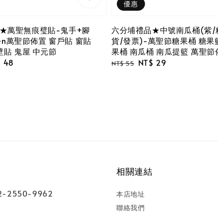
優惠
★萬聖無痕璧貼-鬼手+腳
六分埔禮品★中號南瓜桶(紫/
ween萬聖節佈置 窗戶貼 窗貼
貨/發票)-萬聖節糖果桶 糖果
壁貼 鬼屋 中元節
果桶 南瓜桶 南瓜提籃 萬聖節
e
 48
Regular
Sale
NT$ 29
NT$ 55
ce
price
price
相關連結
-2550-9962
本店地址
聯絡我們