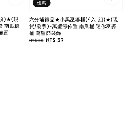
優惠
粉)★(現
六分埔禮品★小黑巫婆桶(4入1組)★(現
籃 南瓜糖
貨/發票)-萬聖節佈置 南瓜桶 迷你巫婆
佈置
桶 萬聖節裝飾
Regular
Sale
NT$ 39
NT$ 80
price
price