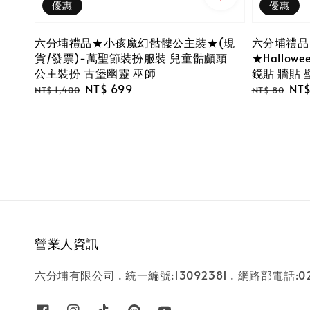
優惠
優惠
六分埔禮品★小孩魔幻骷髏公主裝★(現
六分埔禮品
貨/發票)-萬聖節裝扮服裝 兒童骷顱頭
★Hallo
公主裝扮 古堡幽靈 巫師
鏡貼 牆貼 
Regular
Sale
NT$ 699
Regular
Sal
NT$
NT$ 1,400
NT$ 80
price
price
price
pri
營業人資訊
六分埔有限公司 . 統一編號:13092381 . 網路部電話:02