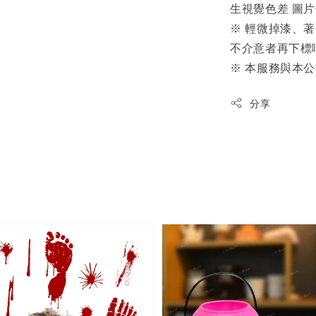
生視覺色差 圖
※ 輕微掉漆、
不介意者再下標
※ 本服務與本
分享