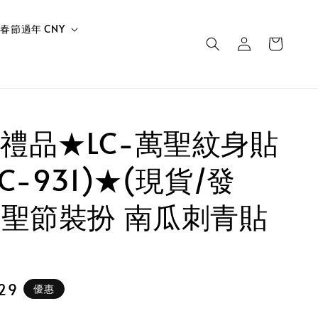
春節過年 CNY
禮品★LC-萬聖紋身貼
C-931)★(現貨/發
萬聖節裝扮 南瓜刺青貼
29
優惠