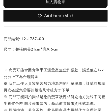
加入購物車
Add to wishlist
商品編號:112-1787-00
尺寸：整張約長21cm*寬9.6cm
※ 商品可能會因實際手工測量產生些許誤差，誤差值在1~2
公分上下為合理範圍
※ 我們工作人員皆辛苦努力地為您的訂單服務，訂購前煩請
再次確認您需要的規格尺寸後方才下單
※ 商品可能因拍攝或是您的螢幕狀況或所處地方光線不同產
生視覺色差 圖片僅供參考，商品依實際供貨樣式為準。
※ 輕微掉漆、著色不均，此為因商品大量製作之合理範圍，