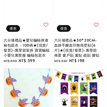
優惠
優惠
六分埔禮品★嬰兒蝙蝠俠連
六分埔禮品★30*20CM-
袖包屁衣 - 100碼★(現貨/
血跡手腳血印無痕壁貼(6
發票)-萬聖節裝扮 寶寶蝙蝠
片)★(現貨/發票)-萬聖節
小嬰兒萬聖服 蝙蝠包屁衣
佈置 窗戶貼 窗貼 鏡貼 膠貼
Regular
Sale
NT$ 399
Regular
Sale
NT$ 198
NT$ 850
NT$ 330
price
price
price
price