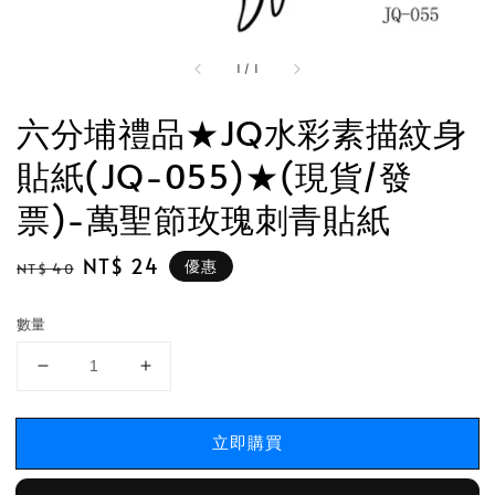
1
/
1
六分埔禮品★JQ水彩素描紋身
貼紙(JQ-055)★(現貨/發
票)-萬聖節玫瑰刺青貼紙
Regular
Sale
NT$ 24
優惠
NT$ 40
price
price
數量
立即購買