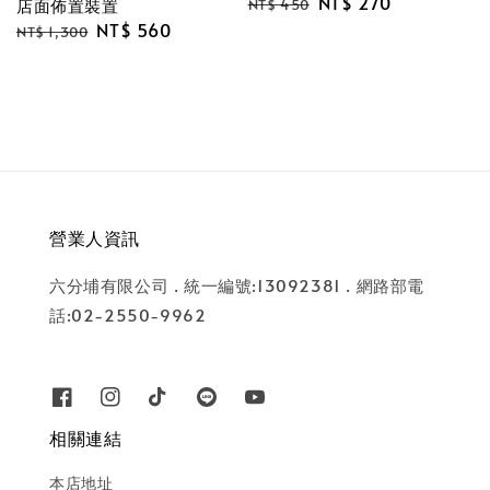
Regular
Sale
NT$ 270
店面佈置裝置
NT$ 450
price
price
Regular
Sale
NT$ 560
NT$ 1,300
price
price
營業人資訊
六分埔有限公司 . 統一編號:13092381 . 網路部電
話:02-2550-9962
相關連結
本店地址