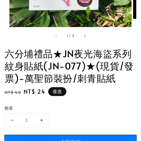
1
/
2
六分埔禮品★JN夜光海盜系列
紋身貼紙(JN-077)★(現貨/發
票)-萬聖節裝扮/刺青貼紙
Regular
Sale
NT$ 24
優惠
NT$ 40
price
price
數量