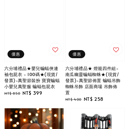
優惠
優惠
六分埔禮品★嬰兒蝙蝠俠連
六分埔禮品★ 燈籠四件組-
袖包屁衣 - 100碼★(現貨/
南瓜幽靈蝙蝠蜘蛛★(現貨/
發票)-萬聖節裝扮 寶寶蝙蝠
發票)-萬聖節佈置 蝙蝠吊飾
小嬰兒萬聖服 蝙蝠包屁衣
蜘蛛吊飾 店面商場 吊飾佈
置
Regular
Sale
NT$ 399
NT$ 850
Regular
Sale
NT$ 258
price
price
NT$ 400
price
price