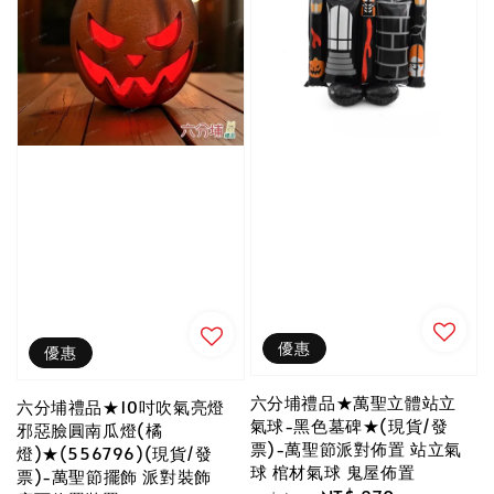
優惠
優惠
六分埔禮品★萬聖立體站立
六分埔禮品★10吋吹氣亮燈
氣球-黑色墓碑★(現貨/發
邪惡臉圓南瓜燈(橘
票)-萬聖節派對佈置 站立氣
燈)★(556796)(現貨/發
球 棺材氣球 鬼屋佈置
票)-萬聖節擺飾 派對裝飾