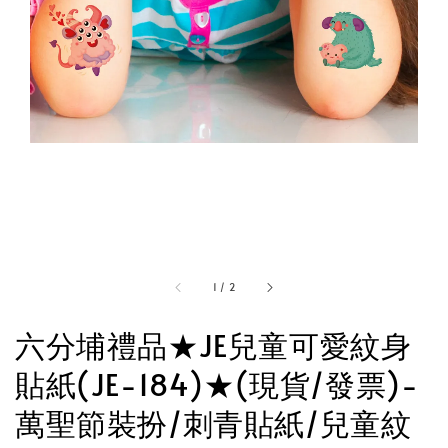
1
/
2
六分埔禮品★JE兒童可愛紋身
貼紙(JE-184)★(現貨/發票)-
萬聖節裝扮/刺青貼紙/兒童紋