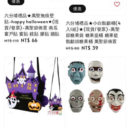
優惠
優惠
六分埔禮品★萬聖無痕壁
貼-happy halloween★(現
六分埔禮品★小白骷顱桶(4
貨/發票)-萬聖節佈置 南瓜
入1組)★(現貨/發票)-萬聖
窗戶貼 窗貼 鏡貼 膠貼 牆貼
節糖果袋 糖果提桶 糖果籃
Regular
Sale
NT$ 66
骷顱頭糖果桶 萬聖節佈置
NT$ 110
price
price
Regular
Sale
NT$ 39
NT$ 80
price
price