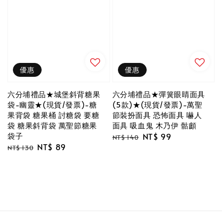
優惠
優惠
六分埔禮品★城堡斜背糖果
六分埔禮品★彈簧眼睛面具
袋-幽靈★(現貨/發票)-糖
(5款)★(現貨/發票)-萬聖
果背袋 糖果桶 討糖袋 要糖
節裝扮面具 恐怖面具 嚇人
袋 糖果斜背袋 萬聖節糖果
面具 吸血鬼 木乃伊 骷顱
袋子
Regular
Sale
NT$ 99
NT$ 140
Regular
Sale
NT$ 89
price
price
NT$ 130
price
price