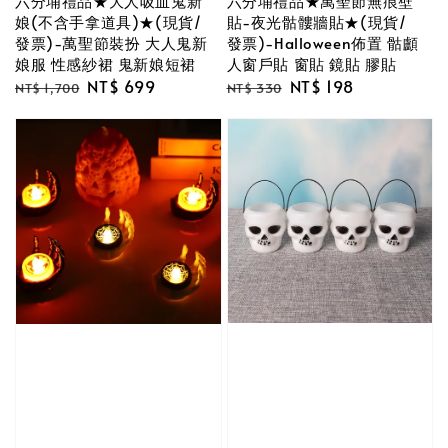
六分埔禮品★大人吸血鬼新
六分埔禮品★萬聖節無痕壁
娘(不含手拿道具)★(現貨/
貼-夜光骷髏牆貼★(現貨/
發票)-萬聖節裝扮 大人鬼新
發票)-Halloween佈置 骷顱
娘服 性感紗裙 鬼新娘短裙
人窗戶貼 窗貼 鏡貼 膠貼
Regular
Sale
NT$ 699
Regular
Sale
NT$ 198
NT$ 1,700
NT$ 330
price
price
price
price