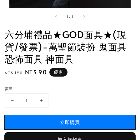
1
/
1
六分埔禮品★GOD面具★(現
貨/發票)-萬聖節裝扮 鬼面具
恐怖面具 神面具
Regular
Sale
NT$ 90
優惠
NT$ 150
price
price
數量
立即購買
加入購物車