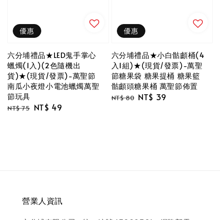
優惠
優惠
六分埔禮品★小白骷顱桶(4
六分埔禮品★LED鬼手掌心
入1組)★(現貨/發票)-萬聖
蠟燭(1入)(2色隨機出
節糖果袋 糖果提桶 糖果籃
貨)★(現貨/發票)-萬聖節
骷顱頭糖果桶 萬聖節佈置
南瓜小夜燈小電池蠟燭萬聖
節玩具
Regular
Sale
NT$ 39
NT$ 80
Regular
Sale
NT$ 49
price
price
NT$ 75
price
price
營業人資訊