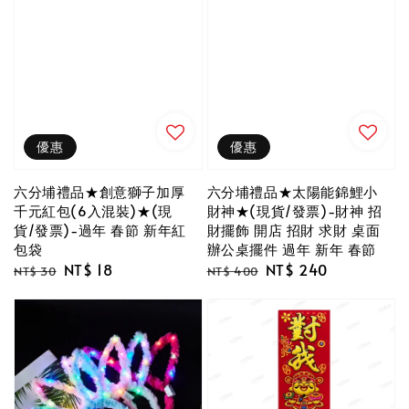
優惠
優惠
六分埔禮品★創意獅子加厚
六分埔禮品★太陽能錦鯉小
千元紅包(6入混裝)★(現
財神★(現貨/發票)-財神 招
貨/發票)-過年 春節 新年紅
財擺飾 開店 招財 求財 桌面
包袋
辦公桌擺件 過年 新年 春節
Regular
Sale
NT$ 18
Regular
Sale
NT$ 240
NT$ 30
NT$ 400
price
price
price
price