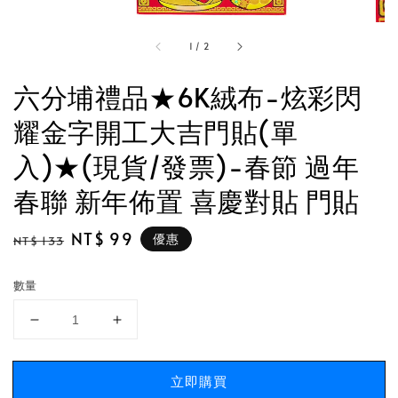
1
/
2
六分埔禮品★6K絨布-炫彩閃
耀金字開工大吉門貼(單
入)★(現貨/發票)-春節 過年
春聯 新年佈置 喜慶對貼 門貼
Regular
Sale
NT$ 99
優惠
NT$ 133
price
price
數量
立即購買