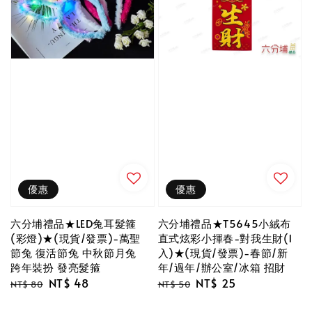
優惠
優惠
六分埔禮品★LED兔耳髮箍
六分埔禮品★T5645小絨布
(彩燈)★(現貨/發票)-萬聖
直式炫彩小揮春-對我生財(1
節兔 復活節兔 中秋節月兔
入)★(現貨/發票)-春節/新
跨年裝扮 發亮髮箍
年/過年/辦公室/冰箱 招財
Regular
Sale
NT$ 48
Regular
Sale
NT$ 25
NT$ 80
NT$ 50
price
price
price
price