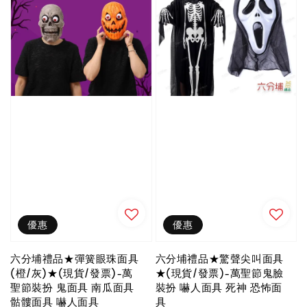
優惠
優惠
六分埔禮品★彈簧眼珠面具
六分埔禮品★驚聲尖叫面具
(橙/灰)★(現貨/發票)-萬
★(現貨/發票)-萬聖節鬼臉
聖節裝扮 鬼面具 南瓜面具
裝扮 嚇人面具 死神 恐怖面
骷髏面具 嚇人面具
具