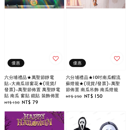
優惠
優惠
六分埔禮品★萬聖節靜電
六分埔禮品★10吋南瓜帽流
貼-大南瓜頭窗花★(現貨/
蘇燈籠★(現貨/發票)-萬聖
發票)-萬聖節佈置 萬聖靜電
節佈置 南瓜吊飾 南瓜燈籠
貼 南瓜 窗貼 鏡貼 裝飾佈置
Regular
Sale
NT$ 150
NT$ 250
Regular
Sale
NT$ 79
price
price
NT$ 130
price
price