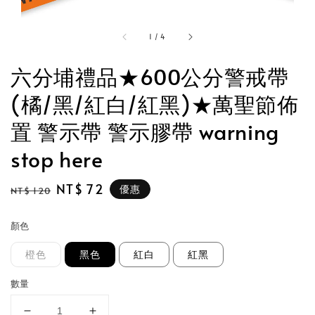
1
/
4
六分埔禮品★600公分警戒帶
(橘/黑/紅白/紅黑)★萬聖節佈
置 警示帶 警示膠帶 warning
stop here
Regular
Sale
NT$ 72
優惠
NT$ 120
price
price
顏色
橙色
黑色
紅白
紅黑
數量