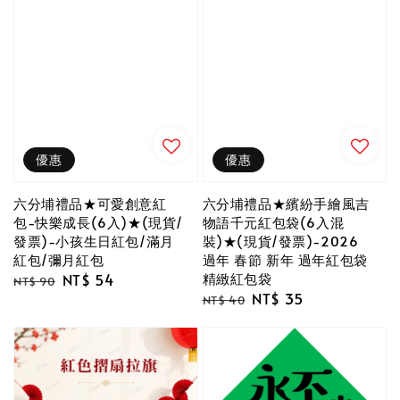
優惠
優惠
六分埔禮品★可愛創意紅
六分埔禮品★繽紛手繪風吉
包-快樂成長(6入)★(現貨/
物語千元紅包袋(6入混
發票)-小孩生日紅包/滿月
裝)★(現貨/發票)-2026
紅包/彌月紅包
過年 春節 新年 過年紅包袋
精緻紅包袋
Regular
Sale
NT$ 54
NT$ 90
Regular
Sale
NT$ 35
price
price
NT$ 40
price
price