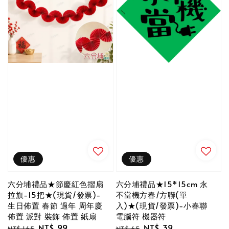
優惠
優惠
六分埔禮品★節慶紅色摺扇
六分埔禮品★15*15cm 永
拉旗-15把★(現貨/發票)-
不當機方春/方聯(單
生日佈置 春節 過年 周年慶
入)★(現貨/發票)-小春聯
佈置 派對 裝飾 佈置 紙扇
電腦符 機器符
Regular
Sale
NT$ 99
Regular
Sale
NT$ 39
NT$ 165
NT$ 65