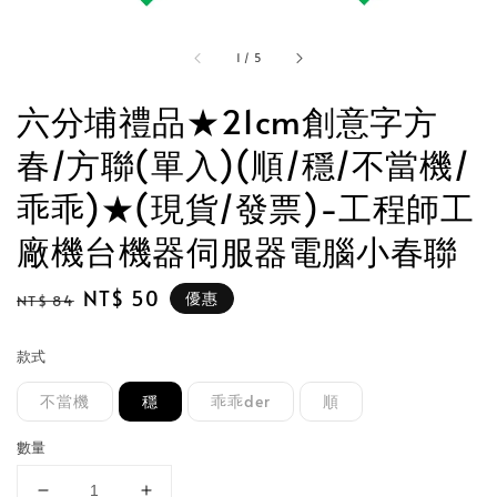
1
/
5
六分埔禮品★21cm創意字方
春/方聯(單入)(順/穩/不當機/
乖乖)★(現貨/發票)-工程師工
廠機台機器伺服器電腦小春聯
Regular
Sale
NT$ 50
優惠
NT$ 84
price
price
款式
不當機
穩
乖乖der
順
數量