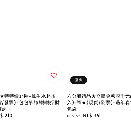
優惠
★轉轉鑰匙圈-風生水起招
六分埔禮品★立體金蔥膜千元
貨/發票)-包包吊飾/轉轉招財
入)-福★(現貨/發票)-過年
賺虎
包袋
le
$ 210
Regular
Sale
NT$ 39
NT$ 65
ice
price
price