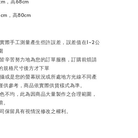
cm，高68cm
5cm，高80cm
因實際手工測量產生些許誤差，誤差值在1~2公
圍
員皆辛苦努力地為您的訂單服務，訂購前煩請
的規格尺寸後方才下單
拍攝或是您的螢幕狀況或所處地方光線不同產
僅供參考，商品依實際供貨樣式為準。
著色不均，此為因商品大量製作之合理範圍，
唷。
公司保留具有視情況修改之權利。