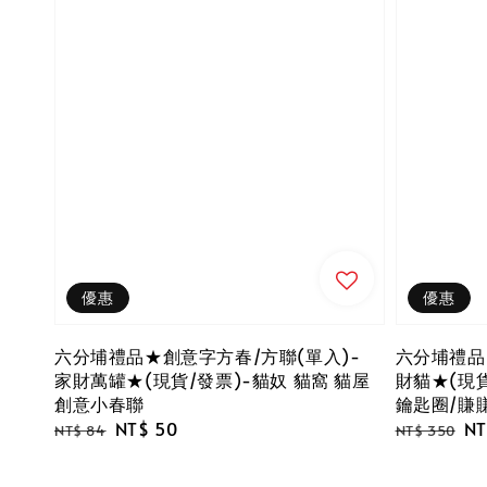
優惠
優惠
六分埔禮品★創意字方春/方聯(單入)-
六分埔禮品
家財萬罐★(現貨/發票)-貓奴 貓窩 貓屋
財貓★(現
創意小春聯
鑰匙圈/賺
Regular
Sale
NT$ 50
Regular
Sa
NT
NT$ 84
NT$ 350
price
price
price
pr