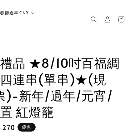
春節過年 CNY
禮品 ★8/10吋百福綢
四連串(單串)★(現
票)-新年/過年/元宵/
置 紅燈籠
e
 270
優惠
e