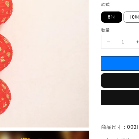
款式
8吋
10
數量
商品尺寸：002170