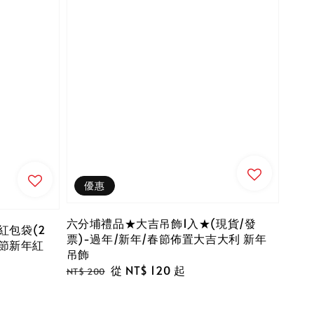
優惠
六分埔禮品★大吉吊飾1入★(現貨/發
紅包袋(2
票)-過年/新年/春節佈置大吉大利 新年
春節新年紅
吊飾
Regular
Sale
從
NT$ 120
起
NT$ 200
price
price