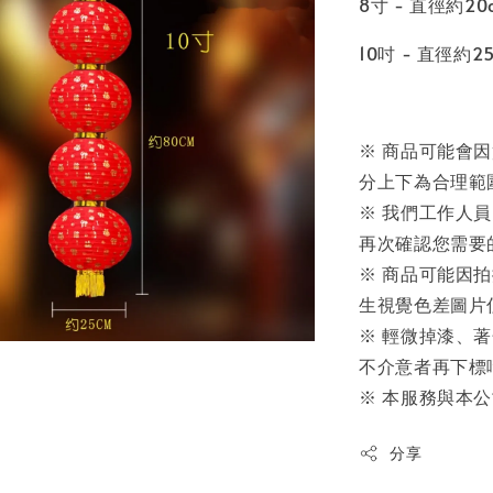
8寸 - 直徑約20
10吋 - 直徑約2
※ 商品可能會
分上下為合理範
※ 我們工作人
再次確認您需要
※ 商品可能因
生視覺色差圖片
※ 輕微掉漆、
不介意者再下標
※ 本服務與本
分享