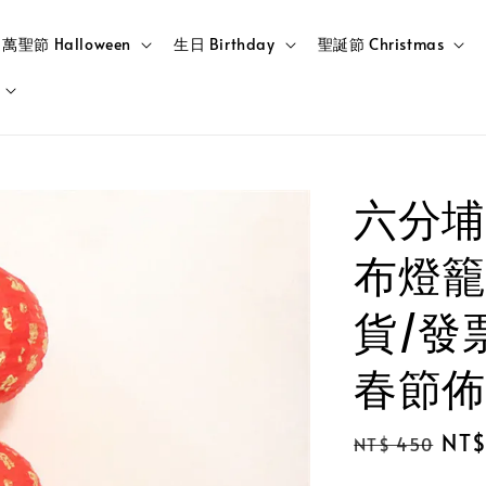
萬聖節 Halloween
生日 Birthday
聖誕節 Christmas
六分埔
布燈籠
貨/發
春節佈
Regular
Sal
NT$
NT$ 450
price
pric