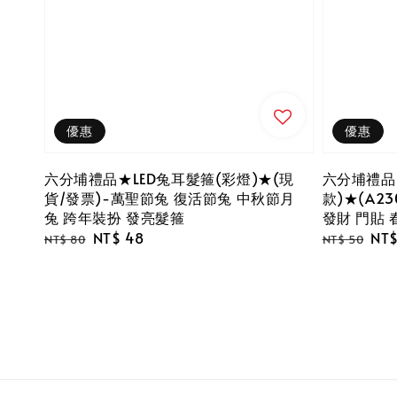
優惠
優惠
六分埔禮品★LED兔耳髮箍(彩燈)★(現
六分埔禮品
貨/發票)-萬聖節兔 復活節兔 中秋節月
款)★(A2
兔 跨年裝扮 發亮髮箍
發財 門貼 
Regular
Sale
NT$ 48
Regular
Sal
NT$
NT$ 80
NT$ 50
price
price
price
pri