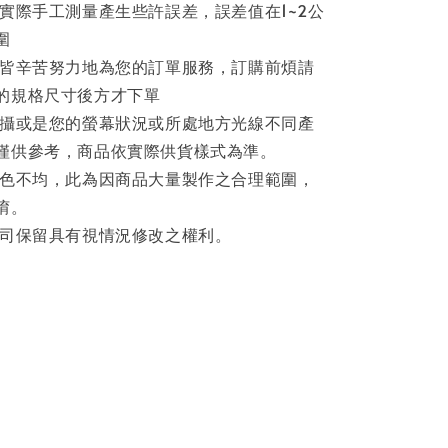
因實際手工測量產生些許誤差，誤差值在1~2公
圍
員皆辛苦努力地為您的訂單服務，訂購前煩請
的規格尺寸後方才下單
拍攝或是您的螢幕狀況或所處地方光線不同產
僅供參考，商品依實際供貨樣式為準。
著色不均，此為因商品大量製作之合理範圍，
唷。
公司保留具有視情況修改之權利。