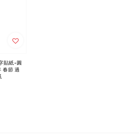
字貼紙-圓
年 春節 過
紙