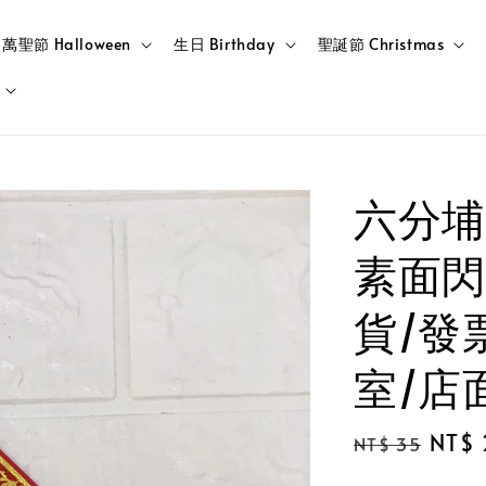
萬聖節 Halloween
生日 Birthday
聖誕節 Christmas
六分埔
素面閃
貨/發
室/店
Regular
Sale
NT$ 
NT$ 35
price
price