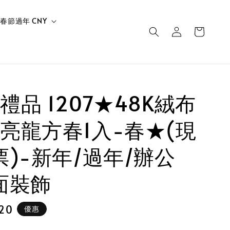
春節過年 CNY
禮品 1207★48K絨布
亮龍方春1入-春★(現
票)-新年/過年/辦公
面裝飾
20
優惠