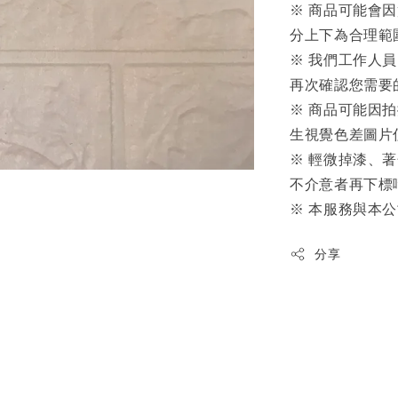
※ 商品可能會
分上下為合理範
※ 我們工作人
再次確認您需要
※ 商品可能因
生視覺色差圖片
※ 輕微掉漆、
不介意者再下標
※ 本服務與本
分享