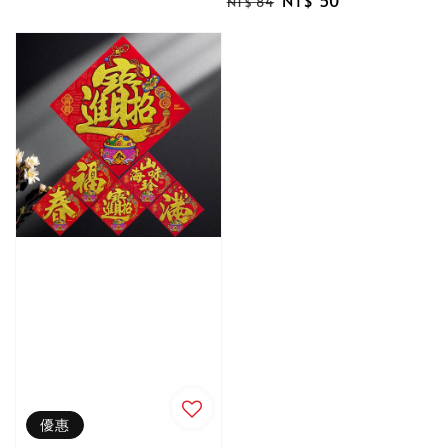
price
price
NT$ 84
price
price
優惠