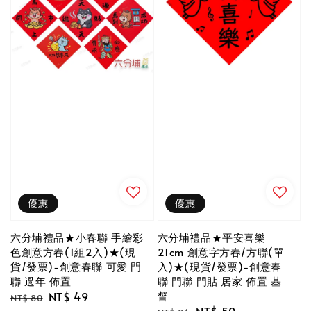
優惠
優惠
六分埔禮品★小春聯 手繪彩
六分埔禮品★平安喜樂
色創意方春(1組2入)★(現
21cm 創意字方春/方聯(單
貨/發票)-創意春聯 可愛 門
入)★(現貨/發票)-創意春
聯 過年 佈置
聯 門聯 門貼 居家 佈置 基
督
Regular
Sale
NT$ 49
NT$ 80
Regular
Sale
NT$ 50