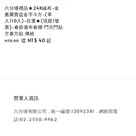
六分埔禮品★24K絨布-金
蔥聚寶盆金字斗方-(單
入/10入)-任選★(現貨/發
票)-春節過年春聯 鬥方門貼
方春方貼 傳統
Regular
Sale
從
NT$ 40
起
NT$ 80
price
price
營業人資訊
六分埔有限公司 . 統一編號:13092381 . 網路部電
話:02-2550-9962