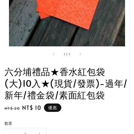
1
/
1
六分埔禮品★香水紅包袋
(大)10入★(現貨/發票)-過年/
新年/禮金袋/素面紅包袋
Regular
Sale
NT$ 10
優惠
NT$ 20
price
price
數量