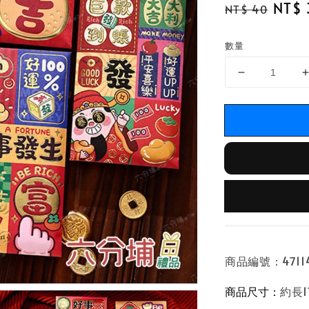
Regular
Sale
NT$ 
NT$ 40
price
price
數量
商品編號：47114
商品尺寸：
約長1