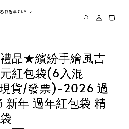
春節過年 CNY
禮品★繽紛手繪風吉
元紅包袋(6入混
現貨/發票)-2026 過
節 新年 過年紅包袋 精
袋