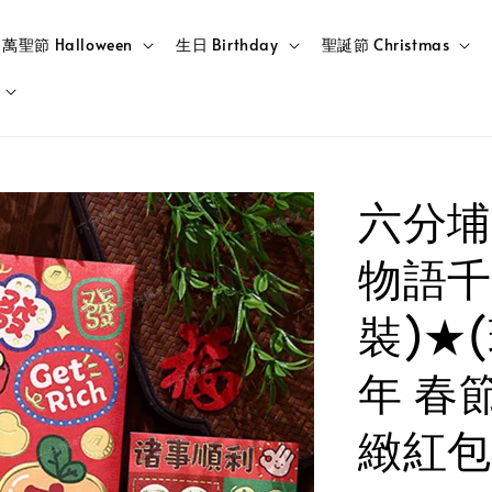
萬聖節 Halloween
生日 Birthday
聖誕節 Christmas
六分埔
物語千
裝)★(
年 春
緻紅包