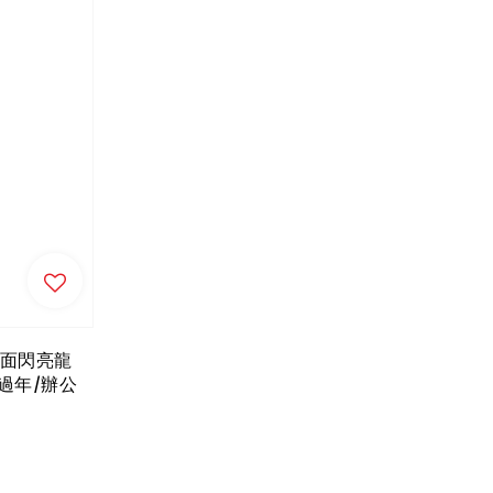
素面閃亮龍
/過年/辦公