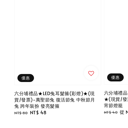
優惠
優惠
六分埔禮品★
六分埔禮品★LED兔耳髮箍(彩燈)★(現
★(現貨/發
貨/發票)-萬聖節兔 復活節兔 中秋節月
宵節燈籠
兔 跨年裝扮 發亮髮箍
Regular
Sal
從
Regular
Sale
NT$ 48
NT$ 40
NT$ 80
price
pri
price
price