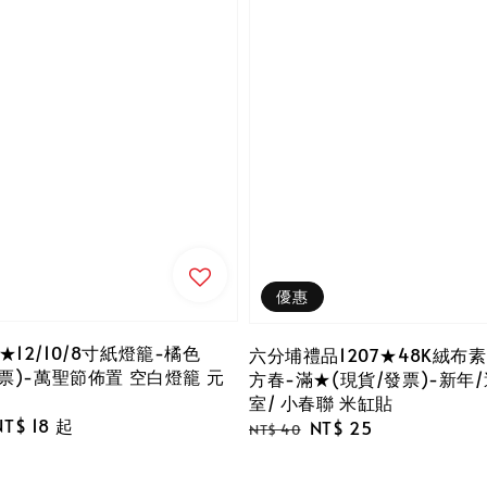
優惠
12/10/8寸紙燈籠-橘色
六分埔禮品1207★48K絨布
票)-萬聖節佈置 空白燈籠 元
方春-滿★(現貨/發票)-新年
室/ 小春聯 米缸貼
e
NT$ 18
起
Regular
Sale
NT$ 25
NT$ 40
ce
price
price