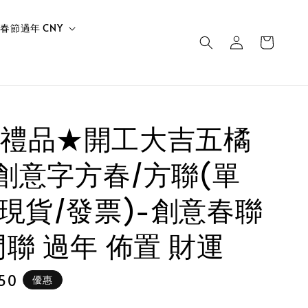
春節過年 CNY
禮品★開工大吉五橘
m 創意字方春/方聯(單
(現貨/發票)-創意春聯
門聯 過年 佈置 財運
50
優惠