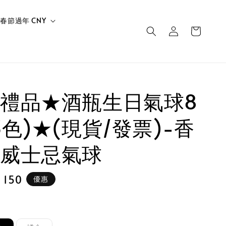
春節過年 CNY
禮品★酒瓶生日氣球8
3色)★(現貨/發票)-香
威士忌氣球
e
 150
優惠
e