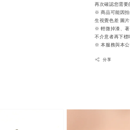
再次確認您需要
※ 商品可能因
生視覺色差 圖
※ 輕微掉漆、
不介意者再下標
※ 本服務與本
分享