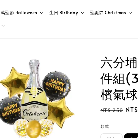
萬聖節 Halloween
生日 Birthday
聖誕節 Christmas
六分埔
件組(
檳氣球
Regular
Sal
NT$
NT$ 250
price
pric
款式