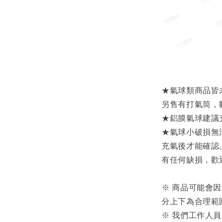
★氣球類商品皆
另售有打氣筒，
★鋁膜氣球建議
★氣球小破損無
充氣後才能確認
有任何缺損，歡
※ 商品可能會
分上下為合理範
※ 我們工作人