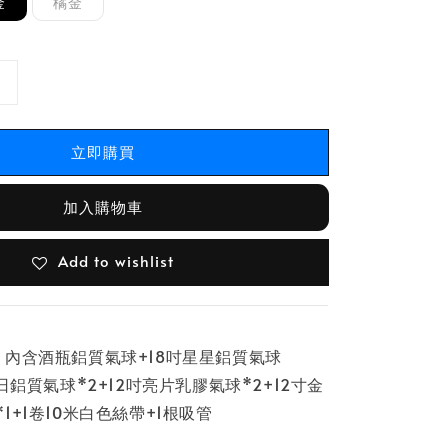
金
橘金
立即購買
加入購物車
Add to wishlist
，內含酒瓶鋁質氣球+18吋星星鋁質氣球
日鋁質氣球*2+12吋亮片乳膠氣球*2+12寸金
1+1卷10米白色絲帶+1根吸管