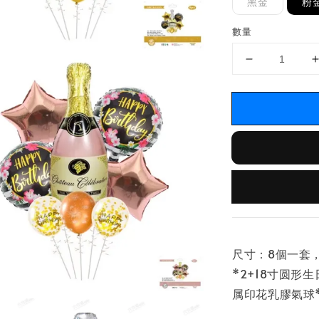
黑金
粉
數量
尺寸：8個一套
*2+18寸圆形生
属印花乳膠氣球*