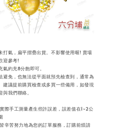
未打氣，扁平摺疊出貨。不影響使用喔! 賣場
歡迎參考!
充氣約充8分飽即可。
法避免，也無法從平面就預先檢查到，通常為
。建議提前購買檢查或多買一些備用，如發現
迎與我們聯絡。
因實際手工測量產生些許誤差，誤差值在1~2公
圍
員皆辛苦努力地為您的訂單服務，訂購前煩請