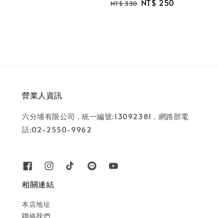
Regular
Sale
NT$ 250
NT$ 330
price
price
營業人資訊
六分埔有限公司 . 統一編號:13092381 . 網路部電
話:02-2550-9962
相關連結
本店地址
聯絡我們