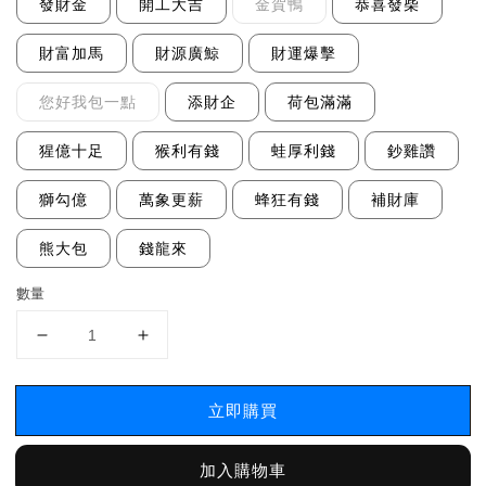
發財金
開工大吉
金賀鴨
恭喜發柴
財富加馬
財源廣鯨
財運爆擊
您好我包一點
添財企
荷包滿滿
猩億十足
猴利有錢
蛙厚利錢
鈔雞讚
獅勾億
萬象更薪
蜂狂有錢
補財庫
熊大包
錢龍來
數量
立即購買
加入購物車