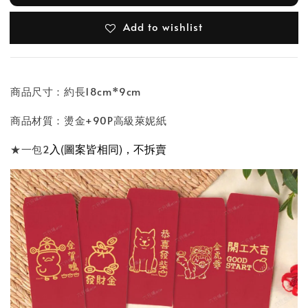
Add to wishlist
商品尺寸：約長18cm*9cm
商品材質：燙金+90P高級萊妮紙
入(圖案皆相同)，不拆賣
★一包2