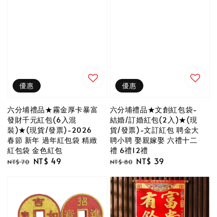
優惠
優惠
六分埔禮品★霧金厚卡暴富
六分埔禮品★文創紅包袋-
發財千元紅包(6入混
結婚/訂婚紅包(2入)★(現
裝)★(現貨/發票)-2026
貨/發票)-文訂紅包 聘金大
春節 新年 過年紅包袋 精緻
聘小聘 娶親嫁娶 六禮十二
紅包袋 金色紅包
禮 6禮12禮
Regular
Sale
NT$ 49
Regular
Sale
NT$ 39
NT$ 70
NT$ 80
price
price
price
price