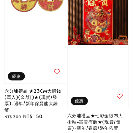
優惠
六分埔禮品 ★23CM大銅錢
(單入)(金/紅)★(現貨/發
優惠
票)-過年/新年保麗龍大錢
幣
六分埔禮品★七彩金絨布大
Regular
Sale
NT$ 150
NT$ 300
掛軸-富貴有餘★(現貨/發
price
price
票)-新年/春節/過年佈置