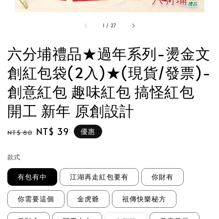
1
/
27
六分埔禮品★過年系列-燙金文
創紅包袋(2入)★(現貨/發票)-
創意紅包 趣味紅包 搞怪紅包
開工 新年 原創設計
Regular
Sale
NT$ 39
優惠
NT$ 80
price
price
款式
有包有中
江湖再走紅包要有
你財有
你需要這個
金虎爺
祖傳快樂秘方