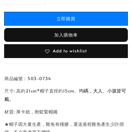
立即購買
加入購物車
Add to wishlist
商品編號：503-0734
均碼，大人、小孩皆可
尺寸: 高約21cm*帽子直徑約15cm。
戴。
材質: 厚卡紙，附鬆緊帽繩
★帽子因大量生產，難免有殘膠，運送過程難免產生少許摺
損，不介意者再下標唷~