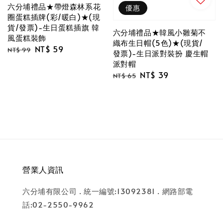
六分埔禮品★帶燈森林系花
優惠
圈蛋糕插牌(彩/暖白)★(現
貨/發票)-生日蛋糕插旗 韓
六分埔禮品★韓風小雛菊不
風蛋糕裝飾
織布生日帽(5色)★(現貨/
Regular
Sale
NT$ 59
NT$ 99
發票)-生日派對裝扮 慶生帽
price
price
派對帽
Regular
Sale
NT$ 39
NT$ 65
price
price
營業人資訊
六分埔有限公司 . 統一編號:13092381 . 網路部電
話:02-2550-9962