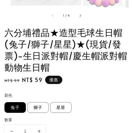
1
/
4
六分埔禮品★造型毛球生日帽
(兔子/獅子/星星)★(現貨/發
票)-生日派對帽/慶生帽派對帽
動物生日帽
Regular
Sale
NT$ 59
優惠
NT$ 99
price
price
顏色
兔子
獅子
星星
數量