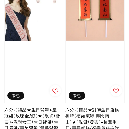
優惠
優惠
六分埔禮品★生日背帶+皇
六分埔禮品★對聯生日蛋糕
冠組(玫瑰金/銀)★(現貨/發
插牌(福如東海 壽比南
票)-派對女王/生日背帶/生
山)★(現貨/發票)-長輩生
日肩帶/壽星背帶/選美背帶
日/壽宴蛋糕/祝壽蛋糕插旗