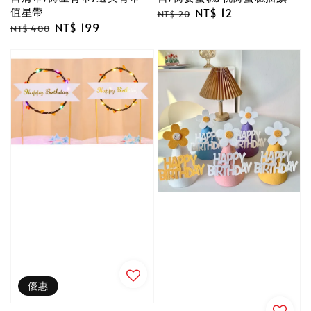
值星帶
Regular
Sale
NT$ 12
NT$ 20
Regular
Sale
NT$ 199
price
price
NT$ 400
price
price
優惠