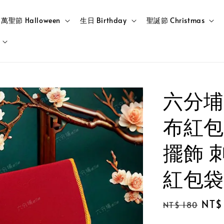
萬聖節 Halloween
生日 Birthday
聖誕節 Christmas
六分埔
布紅包
擺飾 
紅包袋
Regular
Sale
NT$
NT$ 180
price
pric