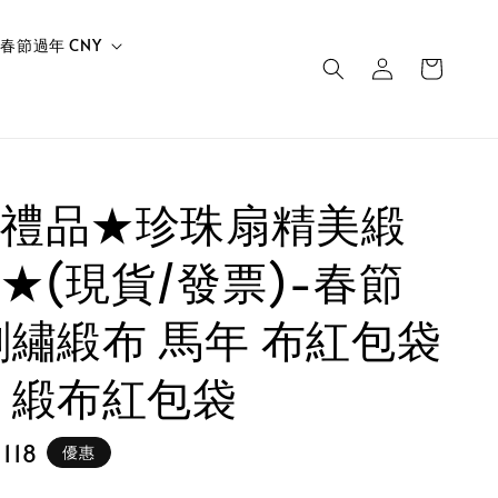
春節過年 CNY
禮品★珍珠扇精美緞
★(現貨/發票)-春節
刺繡緞布 馬年 布紅包袋
 緞布紅包袋
 118
優惠
e