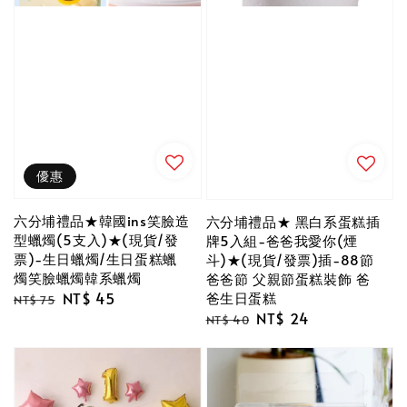
優惠
六分埔禮品★韓國ins笑臉造
六分埔禮品★ 黑白系蛋糕插
型蠟燭(5支入)★(現貨/發
牌5入組-爸爸我愛你(煙
票)-生日蠟燭/生日蛋糕蠟
斗)★(現貨/發票)插-88節
燭笑臉蠟燭韓系蠟燭
爸爸節 父親節蛋糕裝飾 爸
爸生日蛋糕
Regular
Sale
NT$ 45
NT$ 75
Regular
Sale
NT$ 24
price
price
NT$ 40
price
price