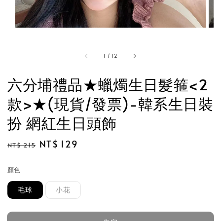
1
/
12
六分埔禮品★蠟燭生日髮箍<2
款>★(現貨/發票)-韓系生日裝
扮 網紅生日頭飾
Regular
Sale
NT$ 129
NT$ 215
售完
price
price
顏色
毛球
小花