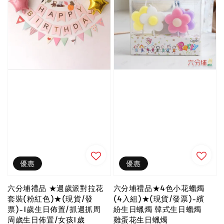
優惠
優惠
六分埔禮品 ★週歲派對拉花
六分埔禮品★4色小花蠟燭
套裝(粉紅色)★(現貨/發
(4入組)★(現貨/發票)-繽
票)-1歲生日佈置/抓週抓周
紛生日蠟燭 韓式生日蠟燭
周歲生日佈置/女孩1歲
雞蛋花生日蠟燭