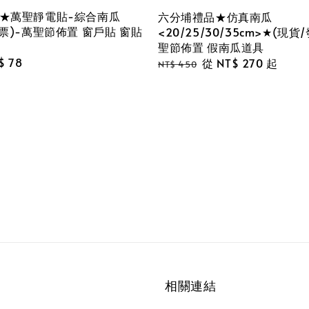
★萬聖靜電貼-綜合南瓜
六分埔禮品★仿真南瓜
票)-萬聖節佈置 窗戶貼 窗貼
<20/25/30/35cm>★(現貨
聖節佈置 假南瓜道具
le
$ 78
Regular
Sale
從
NT$ 270
起
NT$ 450
ce
price
price
相關連結