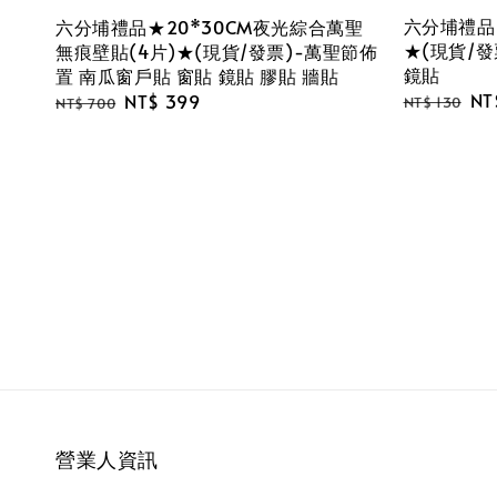
六分埔禮品
六分埔禮品★20*30CM夜光綜合萬聖
★(現貨/發
無痕壁貼(4片)★(現貨/發票)-萬聖節佈
鏡貼
置 南瓜窗戶貼 窗貼 鏡貼 膠貼 牆貼
Regular
Sa
NT
Regular
Sale
NT$ 399
NT$ 130
NT$ 700
price
pri
price
price
營業人資訊