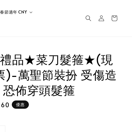
春節過年 CNY
禮品★菜刀髮箍★(現
票)-萬聖節裝扮 受傷造
 恐佈穿頭髮箍
 60
優惠
e