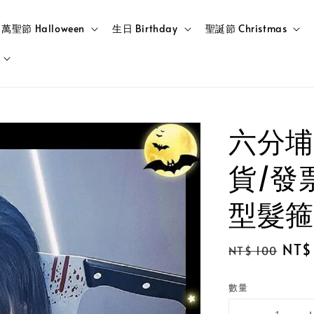
萬聖節 Halloween
生日 Birthday
聖誕節 Christmas
六分埔
貨/發
型髮箍
Regular
Sale
NT$
NT$ 100
price
pric
數量