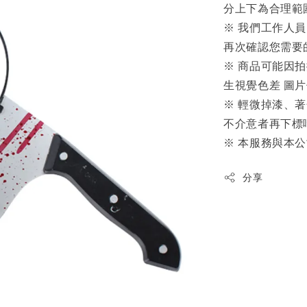
分上下為合理範
※ 我們工作人
再次確認您需要
※ 商品可能因
生視覺色差 圖
※ 輕微掉漆、
不介意者再下標
※ 本服務與本
分享