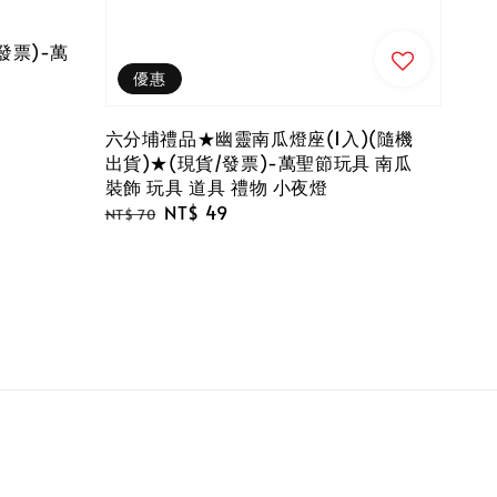
/發票)-萬
優惠
六分埔禮品★幽靈南瓜燈座(1入)(隨機
出貨)★(現貨/發票)-萬聖節玩具 南瓜
裝飾 玩具 道具 禮物 小夜燈
Regular
Sale
NT$ 49
NT$ 70
price
price