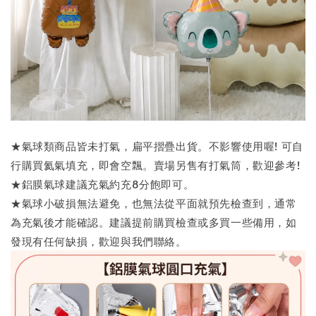
★氣球類商品皆未打氣，扁平摺疊出貨。不影響使用喔! 可自
行購買氦氣填充，即會空飄。賣場另售有打氣筒，歡迎參考!
★鋁膜氣球建議充氣約充8分飽即可。
★氣球小破損無法避免，也無法從平面就預先檢查到，通常
為充氣後才能確認。建議提前購買檢查或多買一些備用，如
發現有任何缺損，歡迎與我們聯絡。