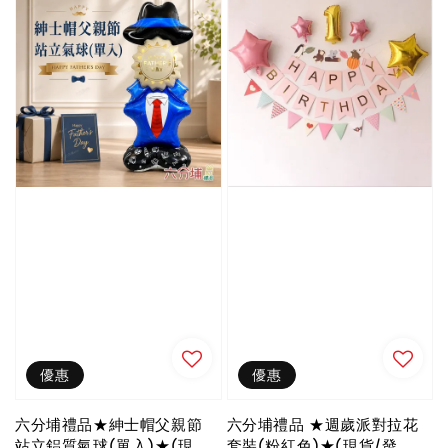
優惠
優惠
六分埔禮品★紳士帽父親節
六分埔禮品 ★週歲派對拉花
站立鋁質氣球(單入)★(現
套裝(粉紅色)★(現貨/發