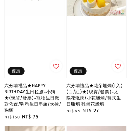
優惠
優惠
六分埔禮品★HAPPY
六分埔禮品★花朵蠟燭(1入)
BIRTHDAY生日拉旗-小狗
(白/紅)★(現貨/發票)-太
★(現貨/發票)-寵物生日派
陽花蠟燭/小花蠟燭/韓式生
對佈置/狗狗生日串旗/犬控/
日蠟燭 雞蛋花蠟燭
狗頭
Regular
Sale
NT$ 27
NT$ 45
Regular
Sale
NT$ 75
price
price
NT$ 150
price
price