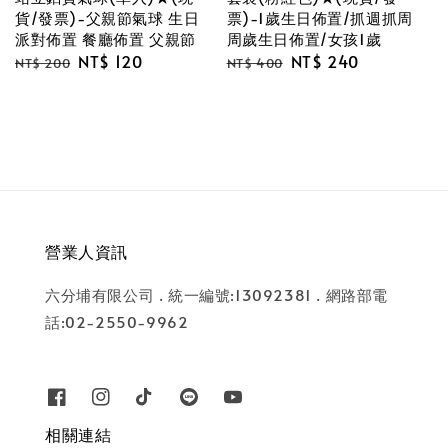
貨/發票)-父親節氣球 生日
票)-1歲生日佈置/抓週抓周
派對佈置 餐廳佈置 父親節
周歲生日佈置/女孩1歲
Regular
Sale
NT$ 120
Regular
Sale
NT$ 240
NT$ 200
NT$ 400
price
price
price
price
營業人資訊
六分埔有限公司 . 統一編號:13092381 . 網路部電
話:02-2550-9962
相關連結