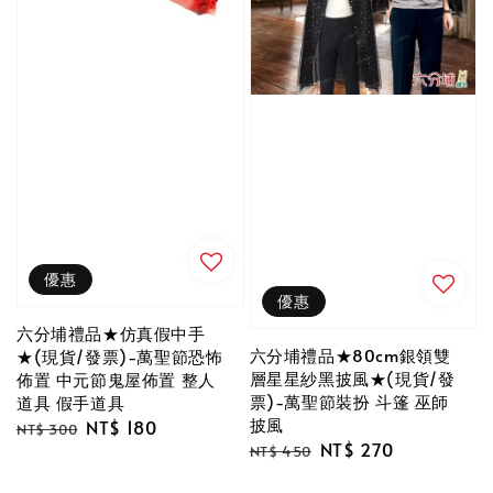
優惠
優惠
六分埔禮品★仿真假中手
六分埔禮品★80cm銀領雙
★(現貨/發票)-萬聖節恐怖
層星星紗黑披風★(現貨/發
佈置 中元節鬼屋佈置 整人
票)-萬聖節裝扮 斗篷 巫師
道具 假手道具
披風
Regular
Sale
NT$ 180
NT$ 300
Regular
Sale
NT$ 270
price
price
NT$ 450
price
price