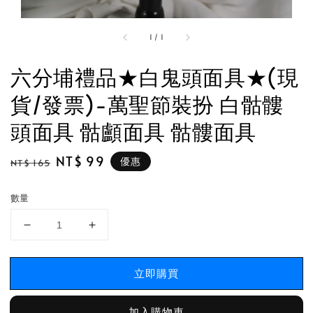
1
/
1
六分埔禮品★白鬼頭面具★(現
貨/發票)-萬聖節裝扮 白骷髏
頭面具 骷顱面具 骷髏面具
Regular
Sale
NT$ 99
優惠
NT$ 165
price
price
數量
立即購買
加入購物車