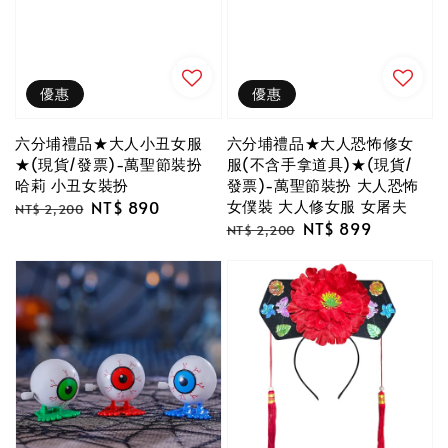
優惠
優惠
六分埔禮品★大人小丑女服
六分埔禮品★大人恐怖修女
★(現貨/發票)-萬聖節裝扮
服(不含手拿道具)★(現貨/
哈莉 小丑女裝扮
發票)-萬聖節裝扮 大人恐怖
女僕裝 大人修女服 女屠夫
Regular
Sale
NT$ 890
NT$ 2,200
Regular
Sale
NT$ 899
price
price
NT$ 2,200
price
price