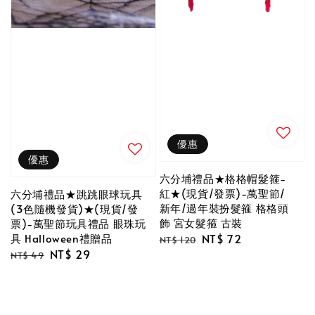
優惠
優惠
六分埔禮品★格格帽髮箍-
紅★(現貨/發票)-萬聖節/
六分埔禮品★跳跳眼球玩具
新年/過年裝扮髮箍 格格頭
(3色隨機發貨)★(現貨/發
飾 宮女髮箍 古裝
票)-萬聖節玩具禮品 眼珠玩
Regular
Sale
NT$ 72
具 Halloween禮贈品
NT$ 120
Regular
Sale
NT$ 29
price
price
NT$ 49
price
price