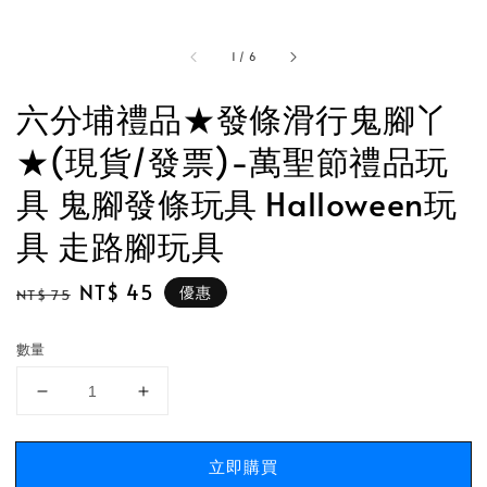
1
/
6
六分埔禮品★發條滑行鬼腳丫
★(現貨/發票)-萬聖節禮品玩
具 鬼腳發條玩具 Halloween玩
具 走路腳玩具
Regular
Sale
NT$ 45
優惠
NT$ 75
price
price
數量
立即購買