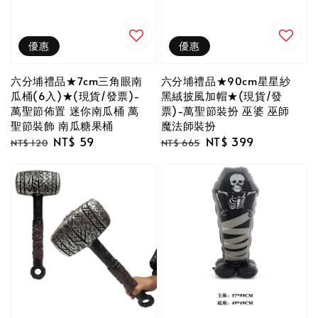
優惠
優惠
六分埔禮品★7cm三角眼南
六分埔禮品★90cm星星紗
瓜桶(6入)★(現貨/發票)-
黑絨披風加帽★(現貨/發
萬聖節佈置 迷你南瓜桶 萬
票)-萬聖節裝扮 巫婆 巫師
聖節裝飾 南瓜糖果桶
魔法師裝扮
Regular
Sale
NT$ 59
Regular
Sale
NT$ 399
NT$ 120
NT$ 665
price
price
price
price