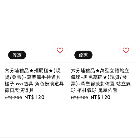
優惠
優惠
六分埔禮品★殭屍槌★(現
六分埔禮品★萬聖立體站立
貨/發票)-萬聖節手持道具
氣球-黑色墓碑★(現貨/發
槌子 cos道具 角色扮演道具
票)-萬聖節派對佈置 站立氣
節日表演道具
球 棺材氣球 鬼屋佈置
Regular
Sale
NT$ 120
Regular
Sale
NT$ 120
NT$ 200
NT$ 200
price
price
price
price