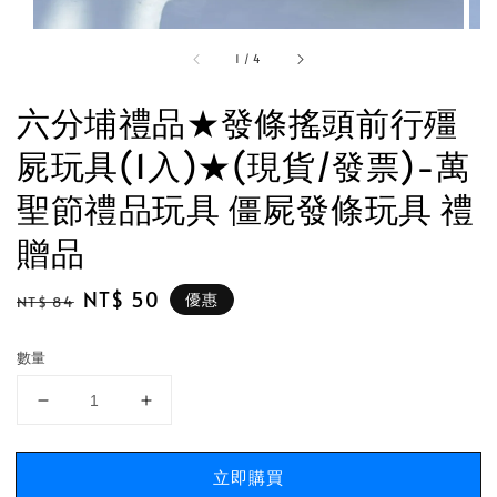
1
/
4
六分埔禮品★發條搖頭前行殭
屍玩具(1入)★(現貨/發票)-萬
聖節禮品玩具 僵屍發條玩具 禮
贈品
Regular
Sale
NT$ 50
優惠
NT$ 84
price
price
數量
立即購買